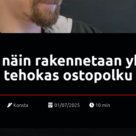
 näin rakennetaan y
tehokas ostopolku
Konsta
01/07/2025
10
min