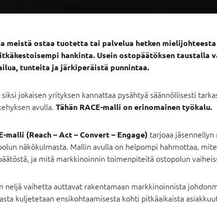
a meistä ostaa tuotetta tai palvelua hetken mielijohteest
pitkäkestoisempi hankinta. Usein ostopäätöksen taustalla v
ailua, tunteita ja järkiperäistä punnintaa.
 siksi jokaisen yrityksen kannattaa pysähtyä säännöllisesti tar
kehyksen avulla.
Tähän RACE-malli on erinomainen työkalu.
tarjoaa jäsennellyn
-malli (Reach – Act – Convert – Engage)
polun näkökulmasta. Mallin avulla on helpompi hahmottaa, mit
päätöstä, ja mitä markkinoinnin toimenpiteitä ostopolun vaihei
in neljä vaihetta auttavat rakentamaan markkinoinnista johdonm
asta kuljetetaan ensikohtaamisesta kohti pitkäaikaista asiakkuut