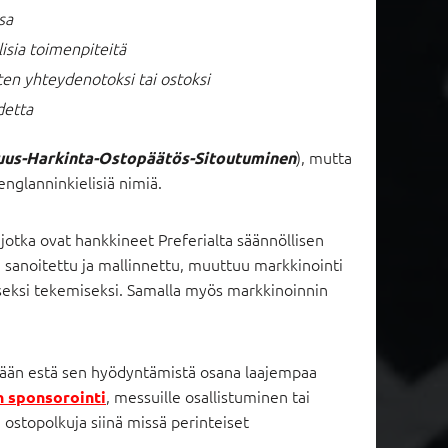
sa
isia toimenpiteitä
en yhteydenotoksi tai ostoksi
detta
), mutta
uus-Harkinta-Ostopäätös-Sitoutuminen
englanninkielisiä nimiä.
otka ovat hankkineet Preferialta säännöllisen
 sanoitettu ja mallinnettu, muuttuu markkinointi
liseksi tekemiseksi. Samalla myös markkinoinnin
ikään estä sen hyödyntämistä osana laajempaa
, messuille osallistuminen tai
n sponsorointi
 ostopolkuja siinä missä perinteiset