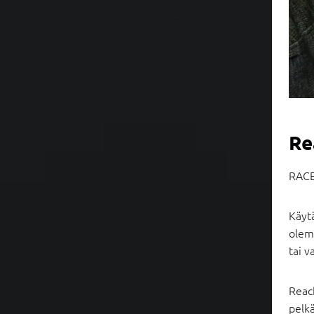
Re
RACE
Käytä
olema
tai v
Reach
pelk