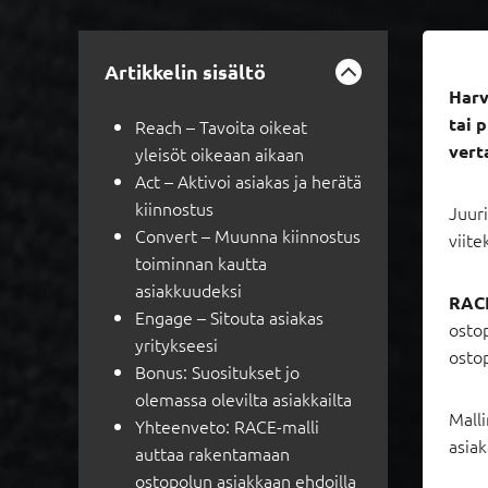
Artikkelin sisältö
Harv
tai 
Reach – Tavoita oikeat
vert
yleisöt oikeaan aikaan
Act – Aktivoi asiakas ja herätä
kiinnostus
Juuri
Convert – Muunna kiinnostus
viite
toiminnan kautta
asiakkuudeksi
RACE
Engage – Sitouta asiakas
osto
yritykseesi
osto
Bonus: Suositukset jo
olemassa olevilta asiakkailta
Mall
Yhteenveto: RACE-malli
asiak
auttaa rakentamaan
ostopolun asiakkaan ehdoilla