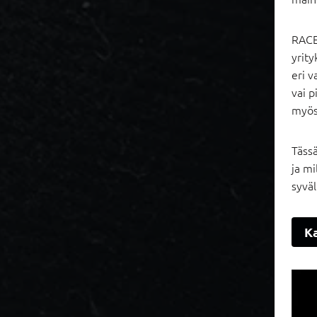
RACE-
yrity
eri v
vai p
myös 
Tässä
ja mi
syväl
K