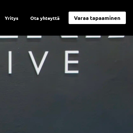
Varaa tapaaminen
Yritys
Ota yhteyttä