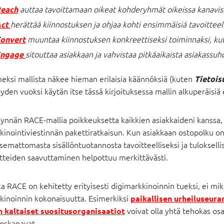
auttaa tavoittamaan oikeat kohderyhmät oikeissa kanavis
each
herättää kiinnostuksen ja ohjaa kohti ensimmäisiä tavoitteell
ct
muuntaa kiinnostuksen konkreettiseksi toiminnaksi, kut
onvert
sitouttaa asiakkaan ja vahvistaa pitkäaikaista asiakassuh
Engage
eksi mallista näkee hieman erilaisia käännöksiä (kuten
Tietois
yden vuoksi käytän itse tässä kirjoituksessa mallin alkuperäisiä 
ynnän RACE-mallia poikkeuksetta kaikkien asiakkaideni kanssa, j
inointiviestinnän pakettiratkaisun. Kun asiakkaan ostopolku on
tsemattomasta sisällöntuotannosta tavoitteelliseksi ja tuloksel
itteiden saavuttaminen helpottuu merkittävästi.
ka RACE on kehitetty erityisesti digimarkkinoinnin tueksi, ei m
kinoinnin kokonaisuutta. Esimerkiksi
paikallisen urheiluseura
voivat olla yhtä tehokas osa
n kaltaiset suositusorganisaatiot
oskanavat.