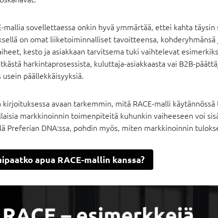
mallia sovellettaessa onkin hyvä ymmärtää, ettei kahta täysin 
ksellä on omat liiketoiminnalliset tavoitteensa, kohderyhmänsä 
aiheet, kesto ja asiakkaan tarvitsema tuki vaihtelevat esimerk
itkästä harkintaprosessista, kuluttaja-asiakkaasta vai B2B-päättäj
usein päällekkäisyyksiä.
 kirjoituksessa avaan tarkemmin, mitä RACE-malli käytännössä t
llaisia markkinoinnin toimenpiteitä kuhunkin vaiheeseen voi si
lä Preferian DNA:ssa, pohdin myös, miten markkinoinnin tuloksel
aipaatko apua RACE-mallin kanssa?