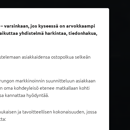
a – varsinkaan, jos kyseessä on arvokkaampi
aikuttaa yhdistelmä harkintaa, tiedonhakua,
kastelemaan asiakkaidensa ostopolkua selkeän
 rungon markkinoinnin suunnitteluun asiakkaan
en oma kohdeyleisö etenee matkallaan kohti
ssa kannattaa hyödyntää.
ukaisen ja tavoitteellisen kokonaisuuden, jossa
ta: