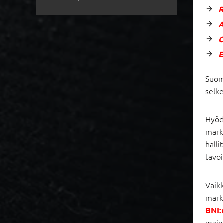
R
A
C
Suom
selke
Hyöd
markk
halli
tavo
Vaik
mark
BNI:
main