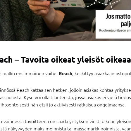
ach – Tavoita oikeat yleisöt oikea
-mallin ensimmäinen vaihe,
, keskittyy asiakkaan ostopo
Reach
nnössä Reach kattaa sen hetken, jolloin asiakas kohtaa yritykse
ssaolosta. Kyse voi olla tilanteesta, jossa asiakas ei vielä tiedo
aihtoehtoisesti hän etsii jo aktiivisesti ratkaisua ongelmaansa.
-vaiheessa tavoitteena on saada yrityksen viesti oikean yleisön e
ästä näkyvyyden maksimoinnista tai massamarkkinoinnista, vaan 