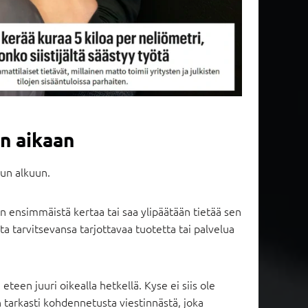
an aikaan
lun alkuun.
n ensimmäistä kertaa tai saa ylipäätään tietää sen
sta tarvitsevansa tarjottavaa tuotetta tai palvelua
teen juuri oikealla hetkellä. Kyse ei siis ole
tarkasti kohdennetusta viestinnästä, joka