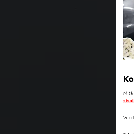
Ko
Mitä
sisä
Verkk