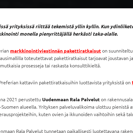
issä yrityksissä riittää
tekemistä
yllin kyllin. Kun ydinliik
kinointi monella pienyrittäjällä herkästi taka-alalle.
erian
on suunniteltu
markkinointiviestinnän pakettiratkaisut
usimallilla toteutettavat pakettiratkaisut tarjoavat joustavan j
utkaisia prosesseja tai raskasta konsulttikieltä.
Preferian kattaviin pakettiratkaisuihin luottavista yrityksistä on
na 2021 perustettu
on rakennusalan 
Uudenmaan Rala Palvelut
-Suomen alueella. Yrityksen palveluvalikoima ulottuu pienistä a
rausprojekteihin, kuten ovien ja ikkunoiden vaihtoihin sekä tal
maan Rala Palvelut tunnetaan paikallisesti luotettavana rakennu