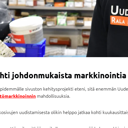
hti johdonmukaista markkinointia
 pidemmälle sivuston kehitysprojekti eteni, sitä enemmän Uuden
mahdollisuuksia.
ltömarkkinoinnin
osivujen uudistamisesta olikin helppo jatkaa kohti kuukausittai