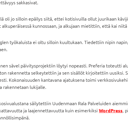
ttävyys sakkasivat.
lä oli jo silloin epäilys siitä, ettei kotisivuilla ollut juurikaan kä
t alkuperäisessä kunnossaan, ja alkujaan mietittiin, että kai niitä
len työkaluista ei oltu silloin kuultukaan. Tiedettiin nipin na
aen.
nen sävel päivitysprojektiin löytyi nopeasti. Preferia toteutti 
ton rakennetta selkeytettiin ja sen sisällöt kirjoitettiin uusiksi
esti. Kokonaisuuden kantavana ajatuksena toimi verkkosivukehi
 rakennetaan lukijalle.
kosivualustana säilytettiin Uudenmaan Rala Palveluiden aiemmin
attavuutta ja laajennettavuutta kuin esimerkiksi
, 
WordPress
ännöllisimpänä.