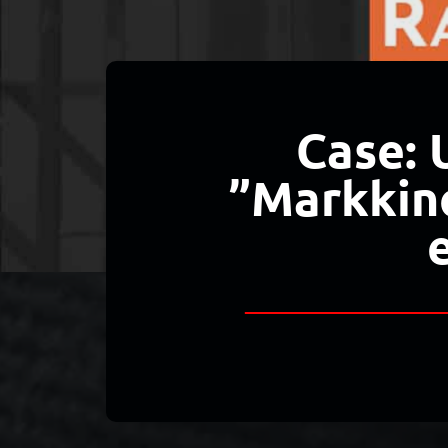
Case: 
”Markkino