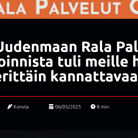
Uudenmaan Rala Pal
innista tuli meille 
erittäin kannattavaa
Konsta
06/05/2025
8
min