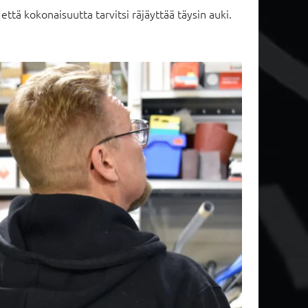
ttä kokonaisuutta tarvitsi räjäyttää täysin auki.