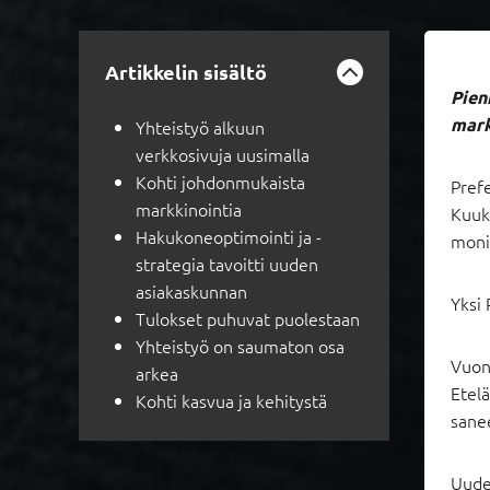
Artikkelin sisältö
Pien
mark
Yhteistyö alkuun
verkkosivuja uusimalla
Kohti johdonmukaista
Pref
markkinointia
Kuuka
Hakukoneoptimointi ja -
monim
strategia tavoitti uuden
asiakaskunnan
Yksi 
Tulokset puhuvat puolestaan
Yhteistyö on saumaton osa
Vuon
arkea
Etelä
Kohti kasvua ja kehitystä
sanee
Uuden