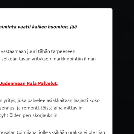
etoiminta vaatii kaiken huomion, jää
 vastaamaan juuri tähän tarpeeseen.
a selkeän tavan yrityksen markkinointiin ilman
.
Uudenmaan Rala Palvelut
yritys, joka palvelee asiakkaitaan laajasti koko
sennus- ja remonttitöistä aina mittaviin
oyhtiöiden peruskorjauksiin.
salan toimijana, jolle yksikään urakka ei ole liian