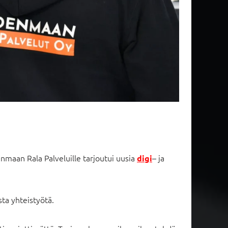
maan Rala Palveluille tarjoutui uusia
– ja
digi
sta yhteistyötä.