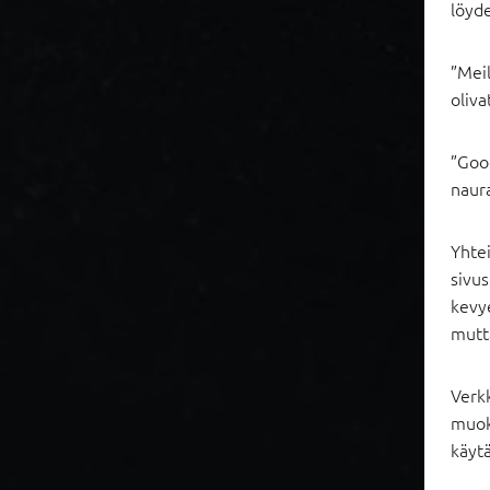
löyde
”Meil
oliva
”Goog
naur
Yhtei
sivus
kevy
mutta
Verk
muok
käyt