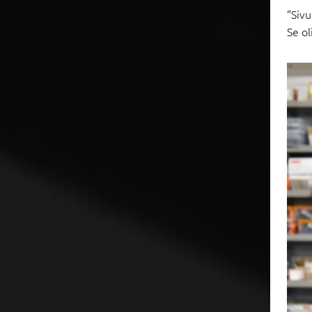
”Sivu
Se ol