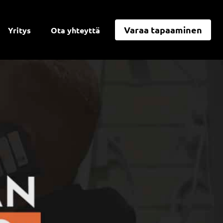
Varaa tapaaminen
Yritys
Ota yhteyttä