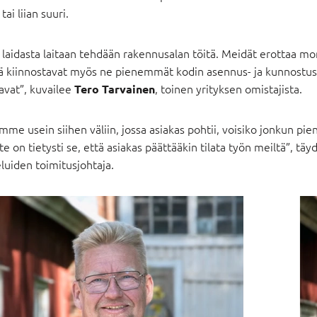
 tai liian suuri.
 laidasta laitaan tehdään rakennusalan töitä. Meidät erottaa m
ä kiinnostavat myös ne pienemmät kodin asennus- ja kunnostust
avat”, kuvailee
, toinen yrityksen omistajista.
Tero Tarvainen
mme usein siihen väliin, jossa asiakas pohtii, voisiko jonkun p
te on tietysti se, että asiakas päättääkin tilata työn meiltä”, tä
luiden toimitusjohtaja.