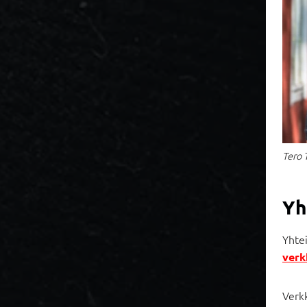
Tero 
Yh
Yhtei
verk
Verkk