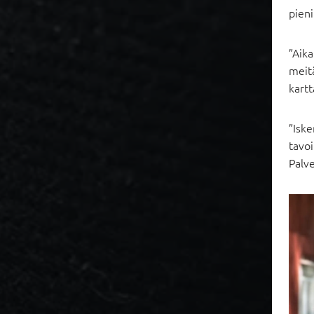
pieni
”Aika
meit
kartt
”Iske
tavoi
Palve