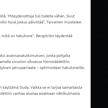
vijöitä. Yhteydenottoja tuli todella vähän. Sivut
 olisi hyvä joskus päivittää”, Tarvainen muistelee.
pin, mikä on hakukone”, Bergström täydentää
aluksi avainsanatutkimuksen, jonka pohjalta
. Samalla sivuston ulkoasua hienosäädettiin
tyksen perusperiaate – optimoidaan hakukoneille,
 käyttämä Duda. Vaikka se ei tarjoa samanlaista
pidettiin vanhaa alustaa asiakkaan näkökulmasta