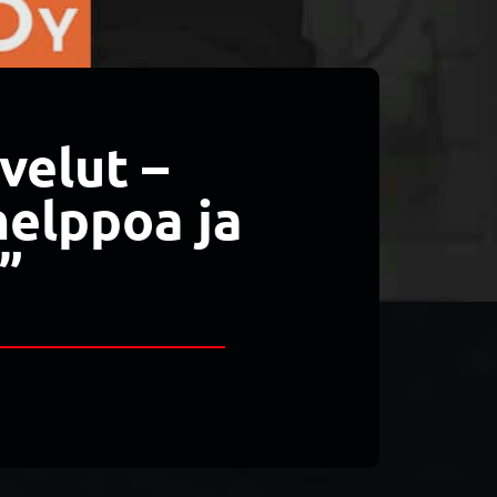
velut –
helppoa ja
”