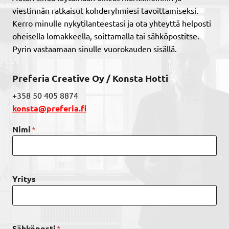
U
N
E
viestinnän ratkaisut kohderyhmiesi tavoittamiseksi.
U
I
T
T
Kerro minulle nykytilanteestasi ja ota yhteyttä helposti
S
A
S
oheisella lomakkeella, soittamalla tai sähköpostitse.
T
A
Pyrin vastaamaan sinulle vuorokauden sisällä.
L
E
Ä
I
H
P
Preferia Creative Oy / Konsta Hotti
I
I
A
+358 50 405 8874
T
L
Ä
konsta@preferia.fi
U
I
E
S
*
Nimi
E
I
S
K
I
O
A
S
S
K
Yritys
I
A
A
A
K
N
K
J
A
*
Sähköposti
Ä