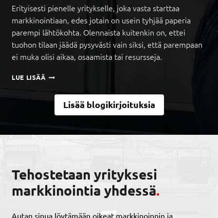
I
Erityisesti pienelle yritykselle, joka vasta starttaa
T
N
Y
markkinointiaan, edes jotain on usein tyhjää paperia
O
I
parempi lähtökohta. Olennaista kuitenkin on, ettei
A
S
tuohon tilaan jäädä pysyvästi vain siksi, että parempaan
,
A
J
ei muka olisi aikaa, osaamista tai resursseja.
S
O
I
I
M
A
LUE LISÄÄ
L
I
K
L
K
K
A
Lisää blogikirjoituksia
S
A
L
I
I
Ö
M
D
Y
A
E
D
R
N
Y
K
T
T
K
I
Tehostetaan yrityksesi
J
I
L
A
N
A
markkinointia yhdessä
.
V
O
U
A
I
K
K
N
S
Autan sinua löytämään oikeat markkinoinnin ja