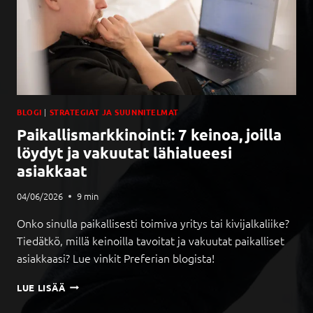
I
V
U
-
U
U
D
I
BLOGI
|
STRATEGIAT JA SUUNNITELMAT
S
Paikallismarkkinointi: 7 keinoa, joilla
T
U
löydyt ja vakuutat lähialueesi
S
asiakkaat
K
O
04/06/2026
9
min
L
M
Onko sinulla paikallisesti toimiva yritys tai kivijalkaliike?
I
Tiedätkö, millä keinoilla tavoitat ja vakuutat paikalliset
N
asiakkaasi? Lue vinkit Preferian blogista!
K
E
P
LUE LISÄÄ
R
A
T
I