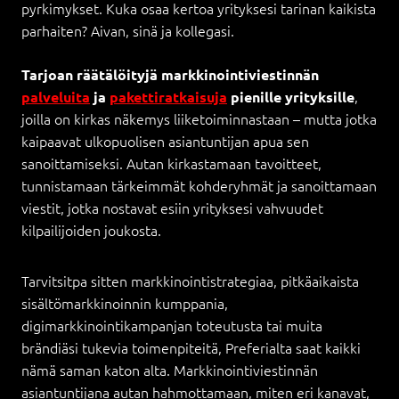
pyrkimykset. Kuka osaa kertoa yrityksesi tarinan kaikista
parhaiten? Aivan, sinä ja kollegasi.
Tarjoan räätälöityjä markkinointiviestinnän
,
palveluita
ja
pakettiratkaisuja
pienille yrityksille
joilla on kirkas näkemys liiketoiminnastaan – mutta jotka
kaipaavat ulkopuolisen asiantuntijan apua sen
sanoittamiseksi. Autan kirkastamaan tavoitteet,
tunnistamaan tärkeimmät kohderyhmät ja sanoittamaan
viestit, jotka nostavat esiin yrityksesi vahvuudet
kilpailijoiden joukosta.
Tarvitsitpa sitten markkinointistrategiaa, pitkäaikaista
sisältömarkkinoinnin kumppania,
digimarkkinointikampanjan toteutusta tai muita
brändiäsi tukevia toimenpiteitä, Preferialta saat kaikki
nämä saman katon alta. Markkinointiviestinnän
asiantuntijana autan hahmottamaan, miten eri kanavat,