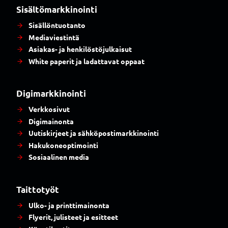
Sisältömarkkinointi
Sisällöntuotanto
Mediaviestintä
Asiakas- ja henkilöstöjulkaisut
White paperit ja ladattavat oppaat
Digimarkkinointi
Verkkosivut
Digimainonta
Uutiskirjeet ja sähköpostimarkkinointi
Hakukoneoptimointi
Sosiaalinen media
Taittotyöt
Ulko- ja printtimainonta
Flyerit, julisteet ja esitteet