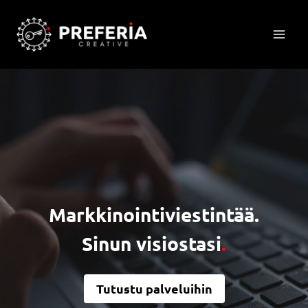
Siirry
sisältöön
Markkinointiviestintää.
Sinun visiostasi
.
Tutustu palveluihin