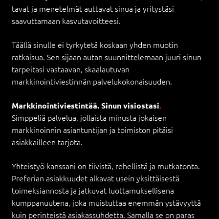
tavat ja menetelmät auttavat sinua ja yritystäsi
saavuttamaan kasvutavoitteesi.
Täällä sinulle ei tyrkytetä koskaan yhden muotin
ratkaisua. Sen sijaan autan suunnittelemaan juuri sinun
tarpeitasi vastaavan, skaalautuvan
markkinointiviestinnän palvelukokonaisuuden.
Markkinointiviestintää. Sinun visiostasi
.
Simppeliä palvelua, jollaista minusta jokaisen
markkinoinnin asiantuntijan ja toimiston pitäisi
asiakkailleen tarjota.
Yhteistyö kanssani on tiivistä, rehellistä ja mutkatonta.
Preferian asiakkuudet alkavat usein yksittäisestä
toimeksiannosta ja jatkuvat luottamuksellisena
kumppanuutena, joka muistuttaa enemmän ystävyyttä
kuin perinteistä asiakassuhdetta. Samalla se on paras