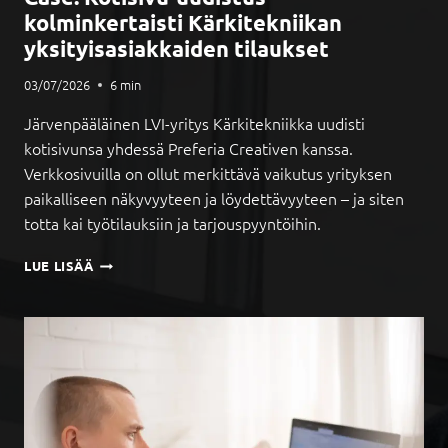
kolminkertaisti Kärkitekniikan
yksityisasiakkaiden tilaukset
03/07/2026
6
min
Järvenpääläinen LVI-yritys Kärkitekniikka uudisti
kotisivunsa yhdessä Preferia Creativen kanssa.
Verkkosivuilla on ollut merkittävä vaikutus yrityksen
paikalliseen näkyvyyteen ja löydettävyyteen – ja siten
totta kai työtilauksiin ja tarjouspyyntöihin.
C
LUE LISÄÄ
A
S
E
:
K
O
T
I
S