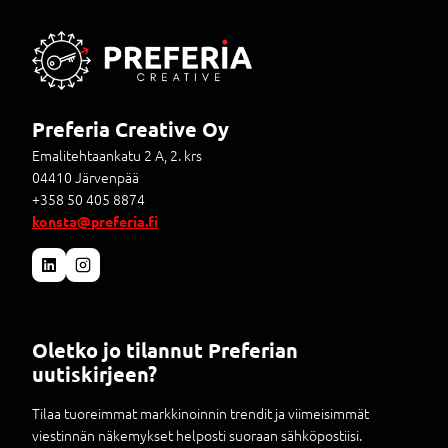
-
T
A
S
O
L
Preferia Creative Oy
L
E
Emalitehtaankatu 2 A, 2. krs
?
04410 Järvenpää
+358 50 405 8874
konsta@preferia.fi
Oletko jo tilannut Preferian
uutiskirjeen?
Tilaa tuoreimmat markkinoinnin trendit ja viimeisimmät
viestinnän näkemykset helposti suoraan sähköpostiisi.