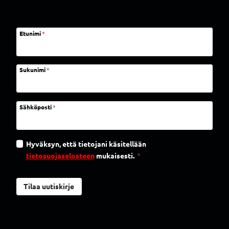
Etunimi
*
Sukunimi
*
Sähköposti
*
Hyväksyn, että tietojani käsitellään
tietosuojaselosteen
mukaisesti.
*
Tilaa uutiskirje