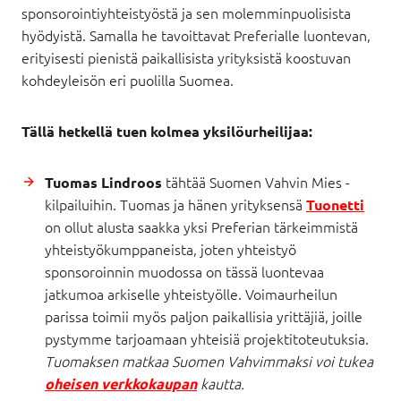
sponsorointiyhteistyöstä ja sen molemminpuolisista
hyödyistä. Samalla he tavoittavat Preferialle luontevan,
erityisesti pienistä paikallisista yrityksistä koostuvan
kohdeyleisön eri puolilla Suomea.
Tällä hetkellä tuen kolmea yksilöurheilijaa:
tähtää Suomen Vahvin Mies -
Tuomas Lindroos
kilpailuihin. Tuomas ja hänen yrityksensä
Tuonetti
on ollut alusta saakka yksi Preferian tärkeimmistä
yhteistyökumppaneista, joten yhteistyö
sponsoroinnin muodossa on tässä luontevaa
jatkumoa arkiselle yhteistyölle. Voimaurheilun
parissa toimii myös paljon paikallisia yrittäjiä, joille
pystymme tarjoamaan yhteisiä projektitoteutuksia.
Tuomaksen matkaa Suomen Vahvimmaksi voi tukea
kautta.
oheisen verkkokaupan