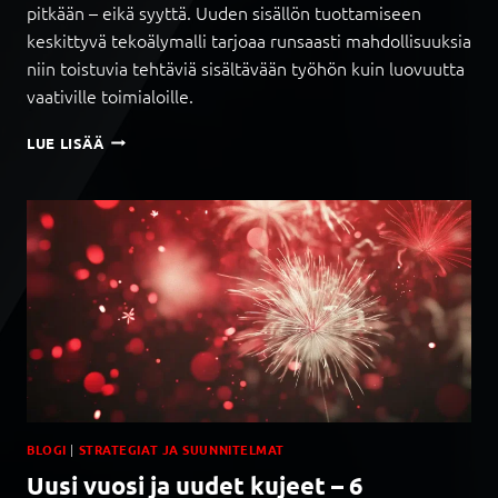
pitkään – eikä syyttä. Uuden sisällön tuottamiseen
keskittyvä tekoälymalli tarjoaa runsaasti mahdollisuuksia
niin toistuvia tehtäviä sisältävään työhön kuin luovuutta
vaativille toimialoille.
N
LUE LISÄÄ
Ä
I
N
G
E
N
E
R
A
T
I
I
V
I
BLOGI
|
STRATEGIAT JA SUUNNITELMAT
N
Uusi vuosi ja uudet kujeet – 6
E