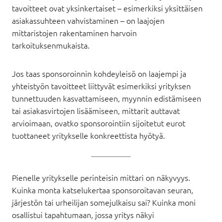
tavoitteet ovat yksinkertaiset – esimerkiksi yksittäisen
asiakassuhteen vahvistaminen – on laajojen
mittaristojen rakentaminen harvoin
tarkoituksenmukaista.
Jos taas sponsoroinnin kohdeyleisö on laajempi ja
yhteistyön tavoitteet liittyvät esimerkiksi yrityksen
tunnettuuden kasvattamiseen, myynnin edistämiseen
tai asiakasvirtojen lisäämiseen, mittarit auttavat
arvioimaan, ovatko sponsorointiin sijoitetut eurot
tuottaneet yritykselle konkreettista hyötyä.
Pienelle yritykselle perinteisin mittari on näkyvyys.
Kuinka monta katselukertaa sponsoroitavan seuran,
järjestön tai urheilijan somejulkaisu sai? Kuinka moni
osallistui tapahtumaan, jossa yritys näkyi