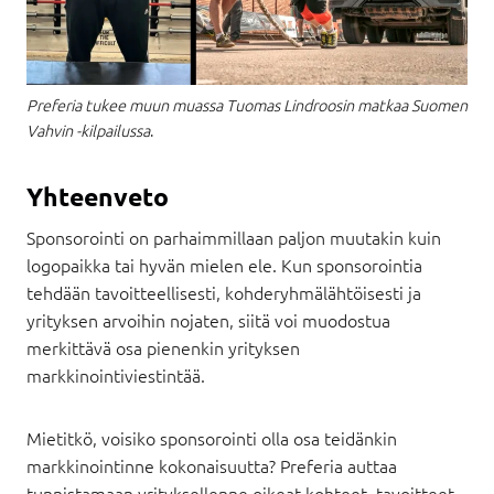
Preferia tukee muun muassa Tuomas Lindroosin matkaa Suomen
Vahvin -kilpailussa
.
Yhteenveto
Sponsorointi on parhaimmillaan paljon muutakin kuin
logopaikka tai hyvän mielen ele. Kun sponsorointia
tehdään tavoitteellisesti, kohderyhmälähtöisesti ja
yrityksen arvoihin nojaten, siitä voi muodostua
merkittävä osa pienenkin yrityksen
markkinointiviestintää.
Mietitkö, voisiko sponsorointi olla osa teidänkin
markkinointinne kokonaisuutta? Preferia auttaa
tunnistamaan yrityksellenne oikeat kohteet, tavoitteet