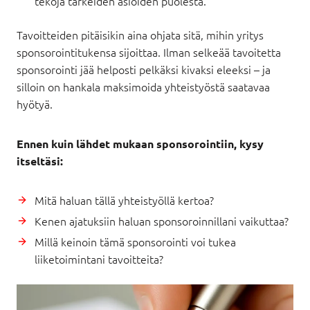
tekoja tärkeiden asioiden puolesta.
Tavoitteiden pitäisikin aina ohjata sitä, mihin yritys
sponsorointitukensa sijoittaa. Ilman selkeää tavoitetta
sponsorointi jää helposti pelkäksi kivaksi eleeksi – ja
silloin on hankala maksimoida yhteistyöstä saatavaa
hyötyä.
Ennen kuin lähdet mukaan sponsorointiin, kysy
itseltäsi:
Mitä haluan tällä yhteistyöllä kertoa?
Kenen ajatuksiin haluan sponsoroinnillani vaikuttaa?
Millä keinoin tämä sponsorointi voi tukea
liiketoimintani tavoitteita?