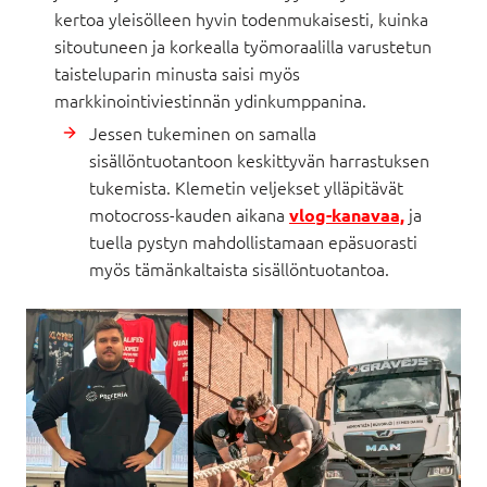
kertoa yleisölleen hyvin todenmukaisesti, kuinka
sitoutuneen ja korkealla työmoraalilla varustetun
taisteluparin minusta saisi myös
markkinointiviestinnän ydinkumppanina.
Jessen tukeminen on samalla
sisällöntuotantoon keskittyvän harrastuksen
tukemista. Klemetin veljekset ylläpitävät
motocross-kauden aikana
ja
vlog-kanavaa,
tuella pystyn mahdollistamaan epäsuorasti
myös tämänkaltaista sisällöntuotantoa.