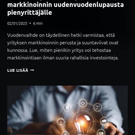
markkinoinnin uudenvuodenlupausta
N
T
pienyrittäjälle
E
02/01/2025
6
min
K
O
Vuodenvaihde on täydellinen hetki varmistaa, että
Ä
L
yrityksen markkinoinnin perusta ja suuntaviivat ovat
Y
kunnossa. Lue, miten pienikin yritys voi tehostaa
M
markkinointiaan ilman suuria rahallisia investointeja.
U
U
U
LUE LISÄÄ
T
U
T
S
A
I
A
V
S
U
I
O
S
S
Ä
I
L
J
L
A
Ö
U