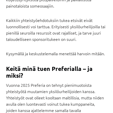
painotaloista someosaajiin.
Kaikkiin yhteistyöehdotuksiin tukea etsivät eivät
luonnollisesti voi tarttua. Erityisesti yksilöurheilijoilla tai
pienillä seuroilla resurssit ovat rajalliset, ja tarve juuri
taloudelliseen sponsoritukeen on suuri.
Kysymällä ja keskustelemalla menettää harvoin mitään.
Keitä minä tuen Preferialla – ja
miksi?
Vuonna 2025 Preferia on tehnyt pienimuotoista
yhteistyötä muutamien yksilöurheilijoiden kanssa.
Yhteistyöt ovat olleet kooltaan maltillisia, mutta niiden
avulla olen luontevasti voinut tukea kumppaneita,
joiden kanssa ajattelemme samalla tavalla