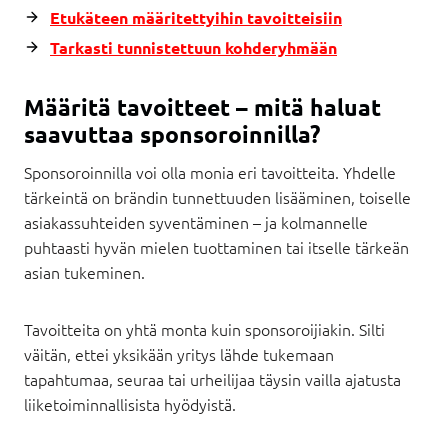
Etukäteen määritettyihin tavoitteisiin
Tarkasti tunnistettuun kohderyhmään
Määritä tavoitteet – mitä haluat
saavuttaa sponsoroinnilla?
Sponsoroinnilla voi olla monia eri tavoitteita. Yhdelle
tärkeintä on brändin tunnettuuden lisääminen, toiselle
asiakassuhteiden syventäminen – ja kolmannelle
puhtaasti hyvän mielen tuottaminen tai itselle tärkeän
asian tukeminen.
Tavoitteita on yhtä monta kuin sponsoroijiakin. Silti
väitän, ettei yksikään yritys lähde tukemaan
tapahtumaa, seuraa tai urheilijaa täysin vailla ajatusta
liiketoiminnallisista hyödyistä.