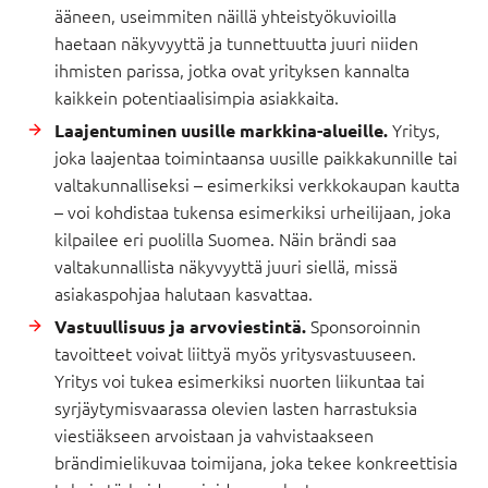
ääneen, useimmiten näillä yhteistyökuvioilla
haetaan näkyvyyttä ja tunnettuutta juuri niiden
ihmisten parissa, jotka ovat yrityksen kannalta
kaikkein potentiaalisimpia asiakkaita.
Yritys,
Laajentuminen uusille markkina-alueille.
joka laajentaa toimintaansa uusille paikkakunnille tai
valtakunnalliseksi – esimerkiksi verkkokaupan kautta
– voi kohdistaa tukensa esimerkiksi urheilijaan, joka
kilpailee eri puolilla Suomea. Näin brändi saa
valtakunnallista näkyvyyttä juuri siellä, missä
asiakaspohjaa halutaan kasvattaa.
Sponsoroinnin
Vastuullisuus ja arvoviestintä.
tavoitteet voivat liittyä myös yritysvastuuseen.
Yritys voi tukea esimerkiksi nuorten liikuntaa tai
syrjäytymisvaarassa olevien lasten harrastuksia
viestiäkseen arvoistaan ja vahvistaakseen
brändimielikuvaa toimijana, joka tekee konkreettisia