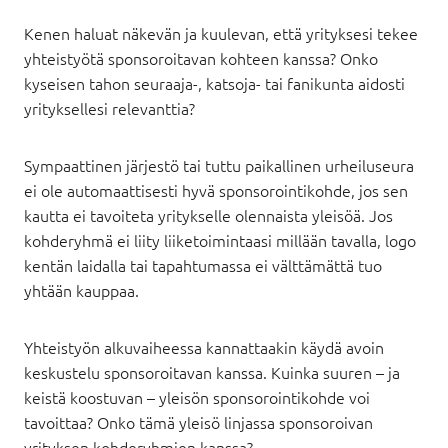
Kenen haluat näkevän ja kuulevan, että yrityksesi tekee
yhteistyötä sponsoroitavan kohteen kanssa? Onko
kyseisen tahon seuraaja-, katsoja- tai fanikunta aidosti
yrityksellesi relevanttia?
Sympaattinen järjestö tai tuttu paikallinen urheiluseura
ei ole automaattisesti hyvä sponsorointikohde, jos sen
kautta ei tavoiteta yritykselle olennaista yleisöä. Jos
kohderyhmä ei liity liiketoimintaasi millään tavalla, logo
kentän laidalla tai tapahtumassa ei välttämättä tuo
yhtään kauppaa.
Yhteistyön alkuvaiheessa kannattaakin käydä avoin
keskustelu sponsoroitavan kanssa. Kuinka suuren – ja
keistä koostuvan – yleisön sponsorointikohde voi
tavoittaa? Onko tämä yleisö linjassa sponsoroivan
yrityksen kohderyhmien kanssa?