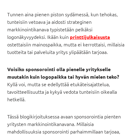
Tunnen aina pienen piston sydämessä, kun tehokas,
tunteisiin vetoava ja aidosti strateginen
markkinointikanava typistetään pelkäksi
logonäkyvyydeksi. Ikään kuin
printtijulkaisusta
ostettaisiin mainospaikka, mutta ei kerrottaisi, millaisia
tuotteita tai palveluita yritys ylipäätään tarjoaa.
Voisiko sponsorointi olla pienelle yritykselle
muutakin kuin logopaikka tai hyvän mielen teko?
Kyllä voi, mutta se edellyttää etukäteisajattelua,
tavoitteellisuutta ja kykyä vedota tunteisiin oikealla
hetkellä.
Tässä blogikirjoituksessa avaan sponsorointia pienten
yritysten markkinointikanavana. Millaisia
mahdollisuuksia sponsorointi parhaimmillaan tarjoaa,