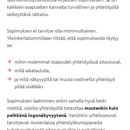
kaikkien osapuolten kannalta turvallinen ja yhteistyötä
selkeyttävä ratkaisu.
Sopimuksen ei tarvitse olla monimutkainen.
Yksinkertaisimmillaan riittää, että sopimuksesta löytyy
se:
mihin molemmat osapuolet yhteistyössä sitoutuvat,
millä aikataululla,
ja mitä näkyvyyttä tai muuta vastinetta yhteistyö
pitää sisällään.
Sopimuksen laatiminen onkin samalla hyvä hetki
miettiä, voisiko yhteistyötä toteuttaa
muutenkin kuin
. Varsinkin urheiluseurat
pelkkänä logonäkyvyytenä
tarvitsevat monenlaisia yhteistyökumppaneita
kuljetusyrityksistä pitopalveluihin ja paikallisista