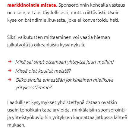
. Sponsoroinnin kohdalla vastaus
markkinointia mitata
on usein, että ei täydellisesti, mutta riittävästi. Usein
kyse on brändimielikuvasta, joka ei konvertoidu heti.
Siksi vaikutusten mittaaminen voi vaatia hieman
jalkatyötä ja oikeanlaisia kysymyksiä:
Mikä sai sinut ottamaan yhteyttä juuri meihin?
Missä olet kuullut meistä?
Oliko sinulla ennestään jonkinlainen mielikuva
yrityksestämme?
Laadulliset kysymykset yhdistettynä dataan ovatkin
usein tehokkain tapa arvioida, minkälaisiin sponsorointi-
ja yhteistyökuvioihin yrityksen kannattaa jatkossa lähteä
mukaan.