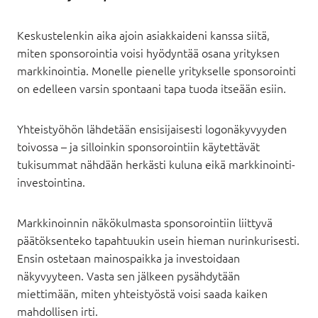
Keskustelenkin aika ajoin asiakkaideni kanssa siitä,
miten sponsorointia voisi hyödyntää osana yrityksen
markkinointia. Monelle pienelle yritykselle sponsorointi
on edelleen varsin spontaani tapa tuoda itseään esiin.
Yhteistyöhön lähdetään ensisijaisesti logonäkyvyyden
toivossa – ja silloinkin sponsorointiin käytettävät
tukisummat nähdään herkästi kuluna eikä markkinointi-
investointina.
Markkinoinnin näkökulmasta sponsorointiin liittyvä
päätöksenteko tapahtuukin usein hieman nurinkurisesti.
Ensin ostetaan mainospaikka ja investoidaan
näkyvyyteen. Vasta sen jälkeen pysähdytään
miettimään, miten yhteistyöstä voisi saada kaiken
mahdollisen irti.