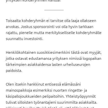
Toisaalta kohderyhmän ei tarvitse olla laaja ollakseen
arvokas. Joskus sponsorointi voi olla hyvin tarkkaan
rajattu, pienelle mutta merkitykselliselle kohderyhmälle
suunnattu investointi.
Henkilökohtainen suosikkiesimerkkini tästä ovat myyjät,
jotka ostavat edustamansa yrityksen nimissä logopaikan
tärkeimpien asiakkaidensa lasten urheiluseurojen
paidoista.
Olen itsekin hankkinut entisessä elämässäni
mainospaikkoja esimerkiksi nuorten ringette- ja
käsipallojoukkueiden pelipaitoihin. Yhteistyöpyynnöt
tulivat silloisten työnantajieni suurimmilta asiakkailta.
Hiljaisesti hyväksytty käytäntö oli, että tällaiset tuet