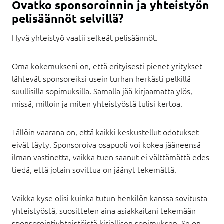
Ovatko sponsoroinnin ja yhteistyön
pelisäännöt selvillä?
Hyvä yhteistyö vaatii selkeät pelisäännöt.
Oma kokemukseni on, että erityisesti pienet yritykset
lähtevät sponsoreiksi usein turhan herkästi pelkillä
suullisilla sopimuksilla. Samalla jää kirjaamatta ylös,
missä, milloin ja miten yhteistyöstä tulisi kertoa.
Tällöin vaarana on, että kaikki keskustellut odotukset
eivät täyty. Sponsoroiva osapuoli voi kokea jääneensä
ilman vastinetta, vaikka tuen saanut ei välttämättä edes
tiedä, että jotain sovittua on jäänyt tekemättä.
Vaikka kyse olisi kuinka tutun henkilön kanssa sovitusta
yhteistyöstä, suosittelen aina asiakkaitani tekemään
sponsorointiyhteistöistä kirjallisen sopimuksen. Se on