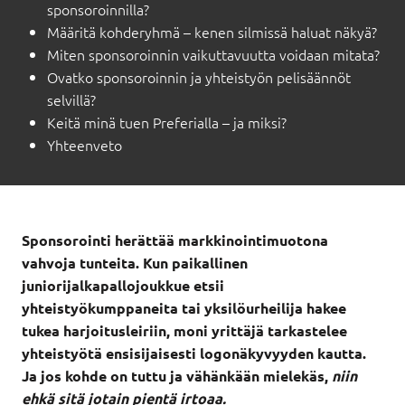
sponsoroinnilla?
Määritä kohderyhmä – kenen silmissä haluat näkyä?
Miten sponsoroinnin vaikuttavuutta voidaan mitata?
Ovatko sponsoroinnin ja yhteistyön pelisäännöt
selvillä?
Keitä minä tuen Preferialla – ja miksi?
Yhteenveto
Sponsorointi herättää markkinointimuotona
vahvoja tunteita. Kun paikallinen
juniorijalkapallojoukkue etsii
yhteistyökumppaneita tai yksilöurheilija hakee
tukea harjoitusleiriin, moni yrittäjä tarkastelee
yhteistyötä ensisijaisesti logonäkyvyyden kautta.
Ja jos kohde on tuttu ja vähänkään mielekäs,
niin
ehkä sitä jotain pientä irtoaa.