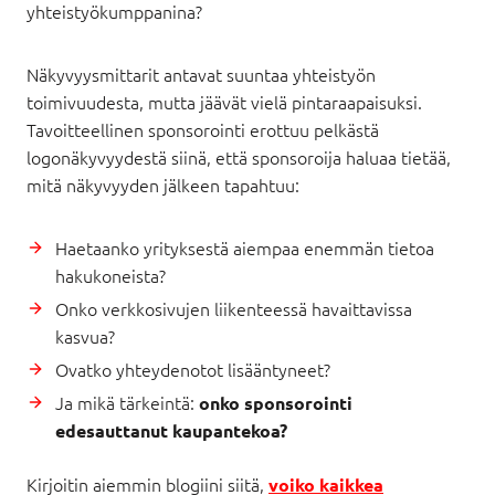
yhteistyökumppanina?
Näkyvyysmittarit antavat suuntaa yhteistyön
toimivuudesta, mutta jäävät vielä pintaraapaisuksi.
Tavoitteellinen sponsorointi erottuu pelkästä
logonäkyvyydestä siinä, että sponsoroija haluaa tietää,
mitä näkyvyyden jälkeen tapahtuu:
Haetaanko yrityksestä aiempaa enemmän tietoa
hakukoneista?
Onko verkkosivujen liikenteessä havaittavissa
kasvua?
Ovatko yhteydenotot lisääntyneet?
Ja mikä tärkeintä:
onko sponsorointi
edesauttanut kaupantekoa?
Kirjoitin aiemmin blogiini siitä,
voiko kaikkea