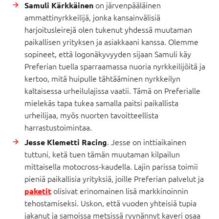
on järvenpääläinen
Samuli Kärkkäinen
ammattinyrkkeilijä, jonka kansainvälisiä
harjoitusleirejä olen tukenut yhdessä muutaman
paikallisen yrityksen ja asiakkaani kanssa. Olemme
sopineet, että logonäkyvyyden sijaan Samuli käy
Preferian tuella sparraamassa nuoria nyrkkeilijöitä ja
kertoo, mitä huipulle tähtääminen nyrkkeilyn
kaltaisessa urheilulajissa vaatii. Tämä on Preferialle
mielekäs tapa tukea samalla paitsi paikallista
urheilijaa, myös nuorten tavoitteellista
harrastustoimintaa.
. Jesse on inttiaikainen
Jesse Klemetti Racing
tuttuni, ketä tuen tämän muutaman kilpailun
mittaisella motocross-kaudella. Lajin parissa toimii
pieniä paikallisia yrityksiä, joille Preferian palvelut ja
olisivat erinomainen lisä markkinoinnin
paketit
tehostamiseksi. Uskon, että vuoden yhteisiä tupia
jakanut ja samoissa metsissä ryynännyt kaveri osaa