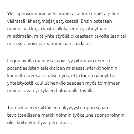
Yksi sponsoroinnin yleisimmistä sudenkuopista piilee
väärässä lähestymisjärjestyksessä. Ensin ostetaan
mainospaikka, ja vasta jälkikäteen pysähdytään
miettimään, mitä yhteistyöllä oikeastaan tavoitellaan tai
mitä siitä voisi parhaimmillaan saada irti.
Logon avulla mainostaja pystyy pitämään itsensä
potentiaalisten asiakkaiden mielessä. Markkinoinnin
kannalta arvokasta olisi myös, että logon nähnyt tai
yhteistyöstä kuullut henkilö saadaan myös toimimaan
mainostavan yrityksen haluamalla tavalla.
Toimiakseen yksittäisen näkyvyystempun sijaan
tavoitteellisena markkinoinnin työkaluna sponsoroinnin
olisi kuitenkin hyvä perustua…