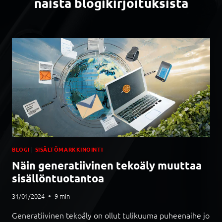
näistä blogikirjoituksista
BLOGI
|
SISÄLTÖMARKKINOINTI
Näin generatiivinen tekoäly muuttaa
sisällöntuotantoa
31/01/2024
9
min
Generatiivinen tekoäly on ollut tulikuuma puheenaihe jo