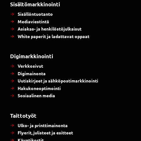
Sisältömarkkinointi
Sisällöntuotanto
Mediaviestintä
Asiakas- ja henkilöstöjulkaisut
White paperit ja ladattavat oppaat
Digimarkkinointi
Verkkosivut
Digimainonta
Uutiskirjeet ja sähköpostimarkkinointi
Hakukoneoptimointi
Sosiaalinen media
Taittotyöt
Ulko- ja printtimainonta
Flyerit, julisteet ja esitteet
Käyntikortit