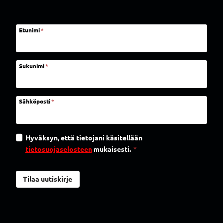
Etunimi
*
Sukunimi
*
Sähköposti
*
Hyväksyn, että tietojani käsitellään
tietosuojaselosteen
mukaisesti.
*
Tilaa uutiskirje