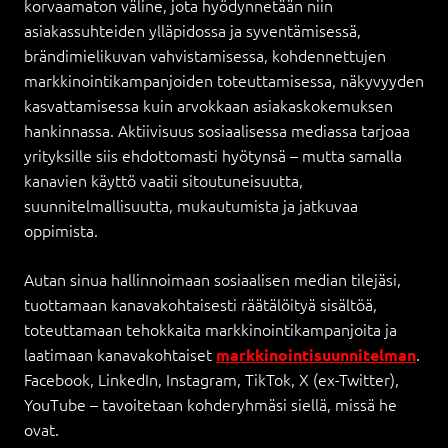
korvaamaton väline, jota hyödynnetään niin
asiakassuhteiden ylläpidossa ja syventämisessä,
brändimielikuvan vahvistamisessa, kohdennettujen
markkinointikampanjoiden toteuttamisessa, näkyvyyden
kasvattamisessa kuin arvokkaan asiakaskokemuksen
hankinnassa. Aktiivisuus sosiaalisessa mediassa tarjoaa
yrityksille siis ehdottomasti hyötynsä – mutta samalla
kanavien käyttö vaatii sitoutuneisuutta,
suunnitelmallisuutta, mukautumista ja jatkuvaa
oppimista.
Autan sinua hallinnoimaan sosiaalisen median tilejäsi,
tuottamaan kanavakohtaisesti räätälöityä sisältöä,
toteuttamaan tehokkaita markkinointikampanjoita ja
laatimaan kanavakohtaiset
.
markkinointisuunnitelman
Facebook, LinkedIn, Instagram, TikTok, X (ex-Twitter),
YouTube – tavoitetaan kohderyhmäsi siellä, missä he
ovat.