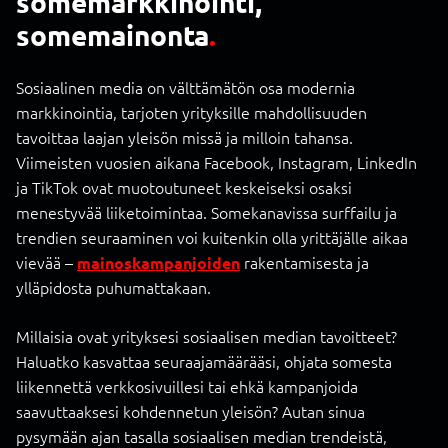
somemarkkinointi,
somemainonta
.
Sosiaalinen media on välttämätön osa modernia
markkinointia, tarjoten yrityksille mahdollisuuden
tavoittaa laajan yleisön missä ja milloin tahansa.
Viimeisten vuosien aikana Facebook, Instagram, LinkedIn
ja TikTok ovat muotoutuneet keskeiseksi osaksi
menestyvää liiketoimintaa. Somekanavissa surffailu ja
trendien seuraaminen voi kuitenkin olla yrittäjälle aikaa
vievää –
rakentamisesta ja
mainoskampanjoiden
ylläpidosta puhumattakaan.
Millaisia ovat yrityksesi sosiaalisen median tavoitteet?
Haluatko kasvattaa seuraajamäärääsi, ohjata somesta
liikennettä verkkosivuillesi tai ehkä kampanjoida
saavuttaaksesi kohdennetun yleisön? Autan sinua
pysymään ajan tasalla sosiaalisen median trendeistä,