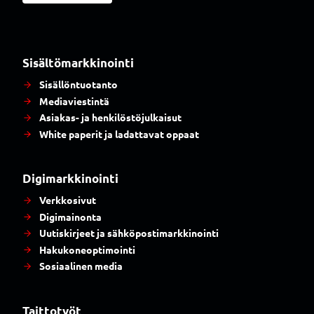
Sisältömarkkinointi
Sisällöntuotanto
Mediaviestintä
Asiakas- ja henkilöstöjulkaisut
White paperit ja ladattavat oppaat
Digimarkkinointi
Verkkosivut
Digimainonta
Uutiskirjeet ja sähköpostimarkkinointi
Hakukoneoptimointi
Sosiaalinen media
Taittotyöt