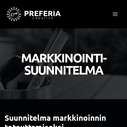
Siirry
sisältöön
MARKKINOINTI-
SUUNNITELMA
Suunnitelma markkinoinnin
toteuttamiseksi
.