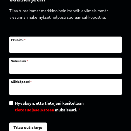
Tilaa tuoreimmat markkinoinnin trendit ja viimeisimmät
viestinnän näkemykset helposti suoraan sähköpostiisi.
Etunimi
*
Sukunimi
*
Sähköposti
*
Hyväksyn, että tietojani käsitellään
tietosuojaselosteen
mukaisesti.
*
Tilaa uutiskirje