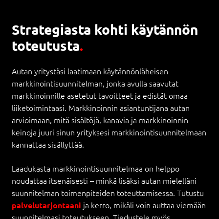
Strategiasta kohti käytännön
toteutusta
.
Autan yritystäsi laatimaan käytännönläheisen
markkinointisuunnitelman, jonka avulla saavutat
markkinoinnille asetetut tavoitteet ja edistät omaa
liiketoimintaasi. Markkinoinnin asiantuntijana autan
arvioimaan, mitä sisältöjä, kanavia ja markkinoinnin
keinoja juuri sinun yrityksesi markkinointisuunnitelmaan
kannattaa sisällyttää.
Laadukasta markkinointisuunnitelmaa on helppo
noudattaa itsenäisesti – minkä lisäksi autan mielelläni
suunnitelman toimenpiteiden toteuttamisessa. Tutustu
ja kerro, mikäli voin auttaa viemään
palvelutarjontaani
suunnitelmasi toteutukseen. Tiedustele myös