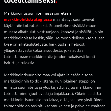
Markkinointisuunnitelmassa siirretään
määritellyt suuntaviivat
markkinointistrategiassa
käytännön toteutukseksi. Suunnitelma sisältää muun
muassa aikataulut, vastuunjaon, kanavat ja sisällöt, joihin
markkinoinnissa keskitytään. Toimenpidelistauksen sijaan
kyse on aikataulutetusta, harkitusta ja helposti
ylläpidettävästä kokonaisuudesta, joka auttaa
toteuttamaan markkinointia johdonmukaisesti kohti
haluttuja tuloksia.
Markkinointisuunnitelmaa voi ajatella eräänlaisena
markkinoinnin to do -listana. Kun jokainen steppi on
ennalta suunniteltu ja ylös kirjattu, sujuu markkinoinnin
toteuttaminen jouhevasti ja linjakkaasti. Oikein laadittu
markkinointisuunnitelma takaa, että jokainen yksittäinen
toimenpide on tarkoituksenmukainen ja palvelee osaltaan