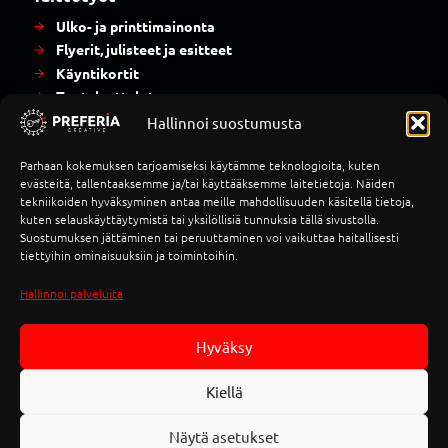
Ulko- ja printtimainonta
Flyerit, julisteet ja esitteet
Käyntikortit
Tuoteluettelot
Presentaatiot ja esitykset
Hallinnoi suostumusta
Parhaan kokemuksen tarjoamiseksi käytämme teknologioita, kuten
Strategiat ja suunnitelmat
evästeitä, tallentaaksemme ja/tai käyttääksemme laitetietoja. Näiden
tekniikoiden hyväksyminen antaa meille mahdollisuuden käsitellä tietoja,
Markkinointistrategia
kuten selauskäyttäytymistä tai yksilöllisiä tunnuksia tällä sivustolla.
Markkinointisuunnitelma
Suostumuksen jättäminen tai peruuttaminen voi vaikuttaa haitallisesti
tiettyihin ominaisuuksiin ja toimintoihin.
Hallinnoi palveluita
Preferia Creative
Paketit
Hyväksy
Blogi
Yritys
Kiellä
Ota yhteyttä
Tietosuojaseloste
Näytä asetukset