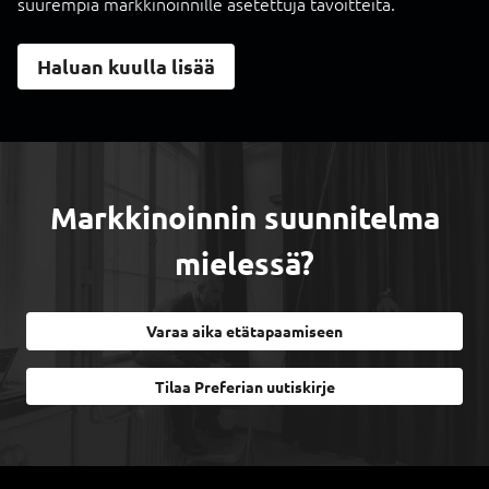
suurempia markkinoinnille asetettuja tavoitteita.
Haluan kuulla lisää
Markkinoinnin suunnitelma
mielessä?
Varaa aika etätapaamiseen
Tilaa Preferian uutiskirje