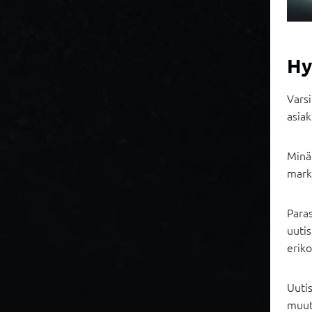
Hy
Varsi
asiak
Minäk
markk
Paras
uutis
eriko
Uutis
muut