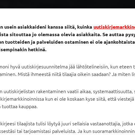
n usein asiakkaideni kanssa siitä, kuinka
uutiskirjemarkkin
ista sitouttaa jo olemassa olevia asiakkaita. Se auttaa py
en tuotteiden ja palveluiden ostaminen ei ole ajankohtaista 
aisempinakin hetkinä.
 moni hyvä uutiskirjesuunnitelma jää lähtötelineisiin, kun eteen
minen. Mistä ihmeestä niitä tilaajia oikein saadaan? Ja miten li
 uutiskirjelistan rakentaminen vaatii aikaa, systemaattisuutta, 
kirjemarkkinoinnissa kun ei ole koskaan kyse siitä, että vieste
ä tuottaa kauppaa.
kirjeesi tilaajista tulisi löytyä juuri sellaisia vastaanottajia, jotk
ksestäsi tai tarjoamistasi palveluista. Ja kun suoramarkkinoinnin