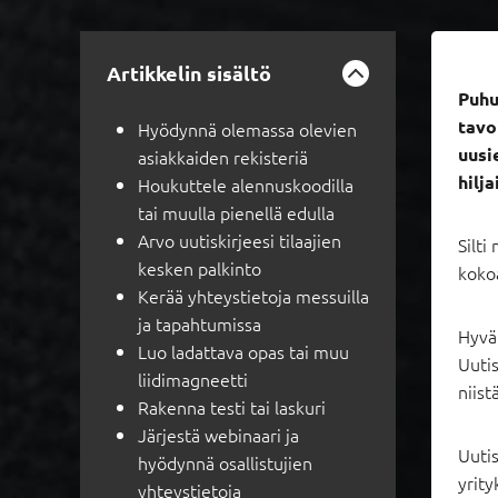
Artikkelin sisältö
Puhu
tavo
Hyödynnä olemassa olevien
uusi
asiakkaiden rekisteriä
hilj
Houkuttele alennuskoodilla
tai muulla pienellä edulla
Arvo uutiskirjeesi tilaajien
Silti
kesken palkinto
kokoa
Kerää yhteystietoja messuilla
ja tapahtumissa
Hyvän
Luo ladattava opas tai muu
Uutis
liidimagneetti
niist
Rakenna testi tai laskuri
Järjestä webinaari ja
Uutis
hyödynnä osallistujien
yrity
yhteystietoja