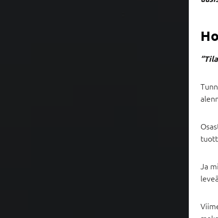
Ho
”Til
Tunnu
alen
Osast
tuott
Ja m
leveä
Viim
maks