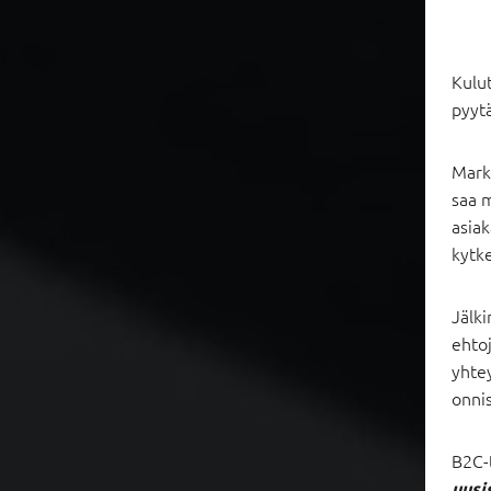
Kulu
pyytä
Markk
saa m
asiak
kytk
Jälki
ehtoj
yhtey
onnis
B2C-t
uusi