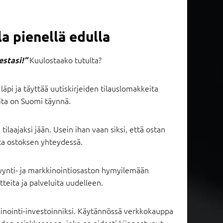
a pienellä edulla
Kuulostaako tutulta?
estasi!”
äpi ja täyttää uutiskirjeiden tilauslomakkeita
ita on Suomi täynnä.
ilaajaksi jään. Usein ihan vaan siksi, että ostan
usta ostoksen yhteydessä.
yynti- ja markkinointiosaston hymyilemään
teita ja palveluita uudelleen.
inointi-investoinniksi. Käytännössä verkkokauppa
en asiakkaaseen, joka on aidosti kiinnostunut