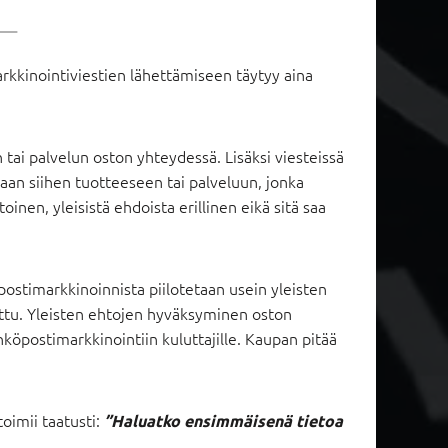
kkinointiviestien lähettämiseen täytyy aina
 tai palvelun oston yhteydessä. Lisäksi viesteissä
uoraan siihen tuotteeseen tai palveluun, jonka
nen, yleisistä ehdoista erillinen eikä sitä saa
postimarkkinoinnista piilotetaan usein yleisten
tattu. Yleisten ehtojen hyväksyminen oston
hköpostimarkkinointiin kuluttajille. Kaupan pitää
toimii taatusti:
”Haluatko ensimmäisenä tietoa