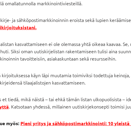
lä omallatunnolla markkinointiviesteillä.
kirje- ja sähköpostimarkkinoinnin eroista sekä lupien keräämise
ikirjoituksistani.
jalistan kasvattamiseen ei ole olemassa yhtä oikeaa kaavaa. Se, mi
 huti. Siksi oman uutiskirjelistan rakentamiseen tulisi aina suunni
inoinnin tavoitteisiin, asiakaskuntaan sekä resursseihin.
 kirjoituksessa käyn läpi muutamia toimiviksi todettuja keinoja,
kirjeidensä tilaajalistojen kasvattamiseen.
s et tiedä, mikä näistä – tai ehkä tämän listan ulkopuolisista – ide
. Katsotaan yhdessä, millainen uutiskirjekonsepti toimisi juur
yttä
ue myös:
Pieni yritys ja sähköpostimarkkinointi: 10 yleist