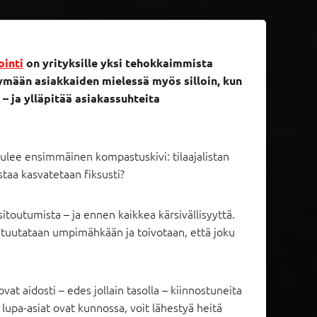
ointi
on yrityksille yksi tehokkaimmista
symään asiakkaiden mielessä myös silloin, kun
– ja ylläpitää asiakassuhteita
 tulee ensimmäinen kompastuskivi: tilaajalistan
staa kasvatetaan fiksusti?
sitoutumista – ja ennen kaikkea kärsivällisyyttä.
jä tuutataan umpimähkään ja toivotaan, että joku
a ovat aidosti – edes jollain tasolla – kiinnostuneita
 lupa-asiat ovat kunnossa, voit lähestyä heitä