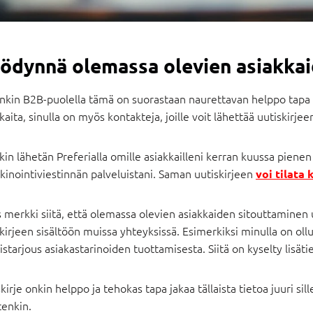
ödynnä olemassa olevien asiakkai
nkin B2B-puolella tämä on suorastaan naurettavan helppo tapa p
kaita, sinulla on myös kontakteja, joille voit lähettää uutiskirjee
in lähetän Preferialla omille asiakkailleni kerran kuussa piene
inointiviestinnän palveluistani. Saman uutiskirjeen
voi tilata
 merkki siitä, että olemassa olevien asiakkaiden sitouttaminen uut
kirjeen sisältöön muissa yhteyksissä. Esimerkiksi minulla on ollu
istarjous asiakastarinoiden tuottamisesta. Siitä on kyselty lisätie
kirje onkin helppo ja tehokas tapa jakaa tällaista tietoa juuri sil
enkin.