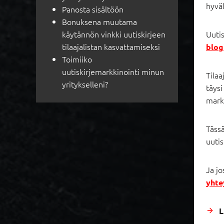
hyväl
Panosta sisältöön
Bonuksena muutama
käytännön vinkki uutiskirjeen
Uutis
tilaajalistan kasvattamiseksi
blog
Toimiiko
uutiskirjemarkkinointi minun
Tilaa
yritykselleni?
täysi
markk
Tässä
uutis
Ja jo
yhte
L