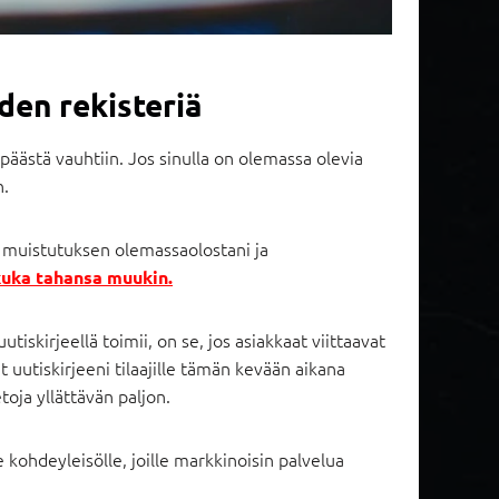
den rekisteriä
äästä vauhtiin. Jos sinulla on olemassa olevia
n.
n muistutuksen olemassaolostani ja
 kuka tahansa muukin.
iskirjeellä toimii, on se, jos asiakkaat viittaavat
t uutiskirjeeni tilaajille tämän kevään aikana
toja yllättävän paljon.
le kohdeyleisölle, joille markkinoisin palvelua