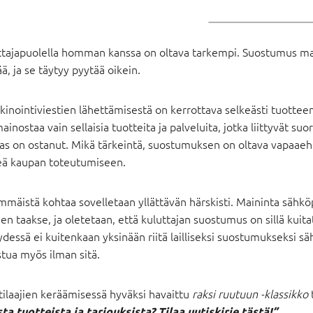
ttajapuolella homman kanssa on oltava tarkempi. Suostumus mar
ä, ja se täytyy pyytää oikein.
inointiviestien lähettämisestä on kerrottava selkeästi tuotteen
ainostaa vain sellaisia tuotteita ja palveluita, jotka liittyvät s
as on ostanut. Mikä tärkeintä, suostumuksen on oltava vapaaehtoi
eä kaupan toteutumiseen.
mmäistä kohtaa sovelletaan yllättävän härskisti. Maininta sähkö
en taakse, ja oletetaan, että kuluttajan suostumus on sillä kui
dessä ei kuitenkaan yksinään riitä lailliseksi suostumukseksi sä
tua myös ilman sitä.
ilaajien keräämisessä hyväksi havaittu
raksi ruutuun -klassikko
sta tuotteista ja tarjouksista? Tilaa uutiskirje tästä!”