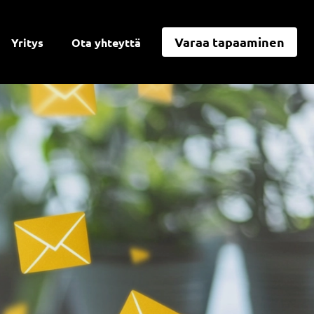
Varaa tapaaminen
Yritys
Ota yhteyttä