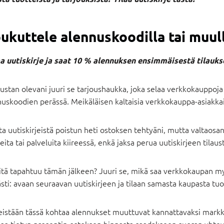
ukuttele alennuskoodilla tai muull
aa uutiskirje ja saat 10 % alennuksen ensimmäisestä tilauks
stan olevani juuri se tarjoushaukka, joka selaa verkkokauppoja l
nuskoodien perässä. Meikäläisen kaltaisia verkkokauppa-asiakka
a uutiskirjeistä poistun heti ostoksen tehtyäni, mutta valtaosan t
eita tai palveluita kiireessä, enkä jaksa perua uutiskirjeen tila
itä tapahtuu tämän jälkeen? Juuri se, mikä saa verkkokaupan m
sti: avaan seuraavan uutiskirjeen ja tilaan samasta kaupasta tuot
eistään tässä kohtaa alennukset muuttuvat kannattavaksi markk
aa tietyn prosentin ostoksen hinnasta saadakseen suoran yhteyd