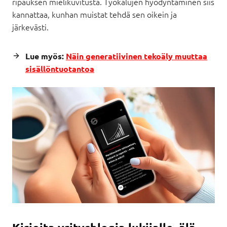
ripauksen mielikuvitusta. Työkalujen hyödyntäminen siis
kannattaa, kunhan muistat tehdä sen oikein ja
järkevästi.
Lue myös:
Näin generatiivinen tekoäly muuttaa
sisällöntuotantoa