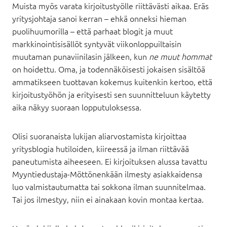
Muista myös varata kirjoitustyölle riittävästi aikaa. Eräs
yritysjohtaja sanoi kerran – ehkä onneksi hieman
puolihuumorilla – että parhaat blogit ja muut
markkinointisisällöt syntyvät viikonloppuiltaisin
muutaman punaviinilasin jälkeen, kun
ne muut hommat
on hoidettu. Oma, ja todennäköisesti jokaisen sisältöä
ammatikseen tuottavan kokemus kuitenkin kertoo, että
kirjoitustyöhön ja erityisesti sen suunnitteluun käytetty
aika näkyy suoraan lopputuloksessa.
Olisi suoranaista lukijan aliarvostamista kirjoittaa
yritysblogia hutiloiden, kiireessä ja ilman riittävää
paneutumista aiheeseen. Ei kirjoituksen alussa tavattu
Myyntiedustaja-Möttönenkään ilmesty asiakkaidensa
luo valmistautumatta tai sokkona ilman suunnitelmaa.
Tai jos ilmestyy, niin ei ainakaan kovin montaa kertaa.