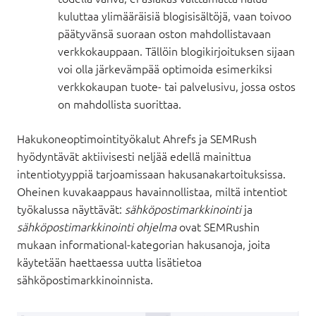
kuluttaa ylimääräisiä blogisisältöjä, vaan toivoo
päätyvänsä suoraan oston mahdollistavaan
verkkokauppaan. Tällöin blogikirjoituksen sijaan
voi olla järkevämpää optimoida esimerkiksi
verkkokaupan tuote- tai palvelusivu, jossa ostos
on mahdollista suorittaa.
Hakukoneoptimointityökalut Ahrefs ja SEMRush
hyödyntävät aktiivisesti neljää edellä mainittua
intentiotyyppiä tarjoamissaan hakusanakartoituksissa.
Oheinen kuvakaappaus havainnollistaa, miltä intentiot
työkalussa näyttävät:
sähköpostimarkkinointi
ja
sähköpostimarkkinointi ohjelma
ovat SEMRushin
mukaan informational-kategorian hakusanoja, joita
käytetään haettaessa uutta lisätietoa
sähköpostimarkkinoinnista.