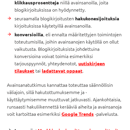
niillä avainsanoilla, joita
klikkausprosentteja
blogikirjoituksissa on hyödynnetty.
seuraamalla blogikirjoitusten
hakukonesijoituksia
kirjoituksissa käytetyillä avainsanoilla.
, eli ennalta määritettyjen toimintojen
konversioilla
toteutumisilla, joihin avainsanojen käytöllä on ollut
vaikutusta. Blogikirjoituksista johdettuina
konversioina voivat toimia esimerkiksi
tarjouspyynnöt, yhteydenotot,
uutiskirjeen
tai
.
tilaukset
ladattavat oppaat
Avainsanatutkimus kannattaa toteuttaa säännöllisin
väliajoin, sillä hakutottumuksemme ja ­-
käyttäytymisemme muuttuvat jatkuvasti. Ajankohtaisia,
runsaasti hakuliikennettä kerääviä aiheita ja avainsanoja
voit kartoittaa esimerkiksi
-palvelusta.
Google Trends