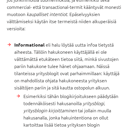
commercial- että transactional-termit kääntyvät monesti
muotoon
kaupalliset intentiot.
Epäselvyyksien
välttämiseksi käytän itse termeistä niiden alkuperäisiä
versioita:
eli halu löytää uutta infoa tietystä
Informational
aiheesta. Tällöin hakukoneen käyttäjällä ei ole
välttämättä etukäteen tietoa siitä, minkä sivustojen
pariin hakukone tulee hänet ohjaamaan. Näissä
tilanteissa yritysblogit ovat parhaimmillaan: käyttäjä
on mahdollista ohjata hakukoneesta yrityksen
sisältöjen pariin ja sitä kautta ostopolun alkuun.
Esimerkiksi tähän blogikirjoitukseen päädytään
todennäköisesti hakusanoilla
yritysblogi
,
yritysblogin kirjoittaminen
tai jollain muulla
hakusanalla, jonka hakuintentiona on ollut
kartoittaa lisää tietoa yrityksen blogin