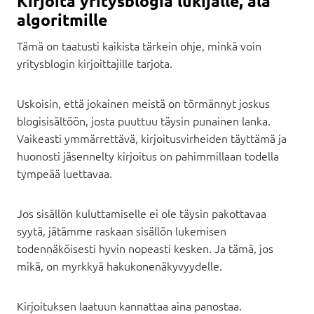
Kirjoita yritysblogia lukijalle, älä
algoritmille
Tämä on taatusti kaikista tärkein ohje, minkä voin
yritysblogin kirjoittajille tarjota.
Uskoisin, että jokainen meistä on törmännyt joskus
blogisisältöön, josta puuttuu täysin punainen lanka.
Vaikeasti ymmärrettävä, kirjoitusvirheiden täyttämä ja
huonosti jäsennelty kirjoitus on pahimmillaan todella
tympeää luettavaa.
Jos sisällön kuluttamiselle ei ole täysin pakottavaa
syytä, jätämme raskaan sisällön lukemisen
todennäköisesti hyvin nopeasti kesken. Ja tämä, jos
mikä, on myrkkyä hakukonenäkyvyydelle.
Kirjoituksen laatuun kannattaa aina panostaa.