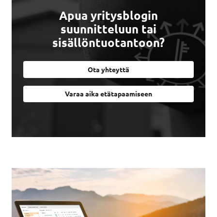
Apua yritysblogin
suunnitteluun tai
sisällöntuotantoon?
Ota yhteyttä
Varaa aika etätapaamiseen