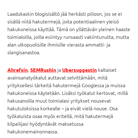
Laadukaskin blogisisältö jää herkästi piiloon, jos se ei
sisällä niitä hakutermejä, joita potentiaalinen yleisö
hakukoneissa käyttää. Tämä on yllättävän yleinen haaste
toimialoilla, joilla esiintyy runsaasti vakiintunutta, mutta
alan ulkopuolisille ihmisille vierasta ammatti- ja
slangisanastoa.
,
ja
kaltaiset
Ahrefsin
SEMRushin
Ubersuggestin
avainsanatyökalut auttavat selvittämään, mitä
yrityksellesi tärkeitä hakutermejä Googlessa ja muissa
hakukoneissa käytetään. Lisäksi työkalut kertovat, millä
hakusanoilla muut toimialasi yritykset nousevat
hakutuloksissa korkealle – ja eivät vielä nouse. Osa
työkaluista osaa myös eritellä, mitä hakutermejä
kilpailijasi hyödyntävät maksetussa
hakukonemainonnassa.