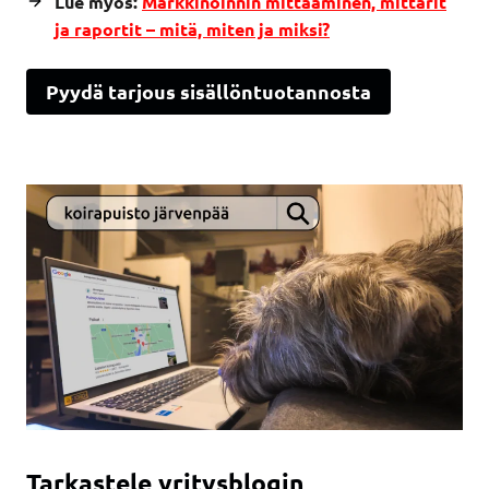
Lue myös:
Markkinoinnin mittaaminen, mittarit
ja raportit – mitä, miten ja miksi?
Pyydä tarjous sisällöntuotannosta
Tarkastele yritysblogin