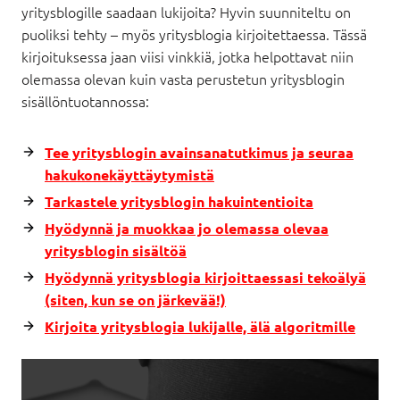
yritysblogille saadaan lukijoita? Hyvin suunniteltu on
puoliksi tehty – myös yritysblogia kirjoitettaessa. Tässä
kirjoituksessa jaan viisi vinkkiä, jotka helpottavat niin
olemassa olevan kuin vasta perustetun yritysblogin
sisällöntuotannossa:
Tee yritysblogin avainsanatutkimus ja seuraa
hakukonekäyttäytymistä
Tarkastele yritysblogin hakuintentioita
Hyödynnä ja muokkaa jo olemassa olevaa
yritysblogin sisältöä
Hyödynnä yritysblogia kirjoittaessasi tekoälyä
(siten, kun se on järkevää!)
Kirjoita yritysblogia lukijalle, älä algoritmille