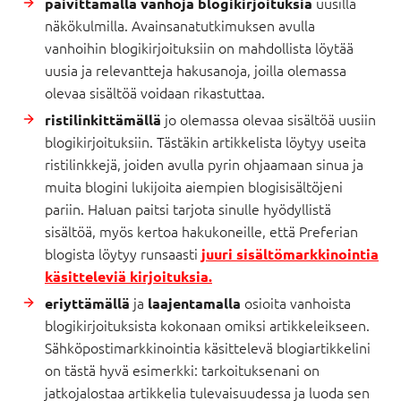
uusilla
päivittämällä vanhoja blogikirjoituksia
näkökulmilla. Avainsanatutkimuksen avulla
vanhoihin blogikirjoituksiin on mahdollista löytää
uusia ja relevantteja hakusanoja, joilla olemassa
olevaa sisältöä voidaan rikastuttaa.
jo olemassa olevaa sisältöä uusiin
ristilinkittämällä
blogikirjoituksiin. Tästäkin artikkelista löytyy useita
ristilinkkejä, joiden avulla pyrin ohjaamaan sinua ja
muita blogini lukijoita aiempien blogisisältöjeni
pariin. Haluan paitsi tarjota sinulle hyödyllistä
sisältöä, myös kertoa hakukoneille, että Preferian
blogista löytyy runsaasti
juuri sisältömarkkinointia
käsitteleviä kirjoituksia.
ja
osioita vanhoista
eriyttämällä
laajentamalla
blogikirjoituksista kokonaan omiksi artikkeleikseen.
Sähköpostimarkkinointia käsittelevä blogiartikkelini
on tästä hyvä esimerkki: tarkoituksenani on
jatkojalostaa artikkelia tulevaisuudessa ja luoda sen