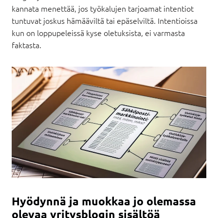
kannata menettää, jos työkalujen tarjoamat intentiot
tuntuvat joskus hämääviltä tai epäselviltä. Intentioissa
kun on loppupeleissä kyse oletuksista, ei varmasta
faktasta.
Hyödynnä ja muokkaa jo olemassa
olevaa yritysblogin sisältöä