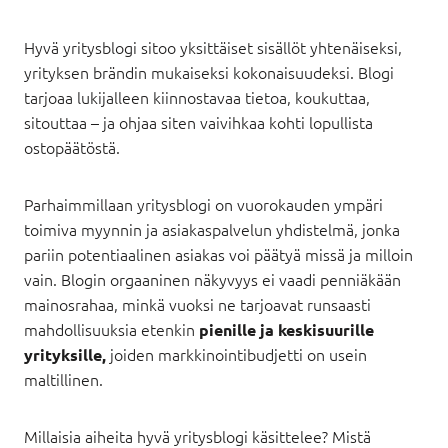
Hyvä yritysblogi sitoo yksittäiset sisällöt yhtenäiseksi,
yrityksen brändin mukaiseksi kokonaisuudeksi. Blogi
tarjoaa lukijalleen kiinnostavaa tietoa, koukuttaa,
sitouttaa – ja ohjaa siten vaivihkaa kohti lopullista
ostopäätöstä.
Parhaimmillaan yritysblogi on vuorokauden ympäri
toimiva myynnin ja asiakaspalvelun yhdistelmä, jonka
pariin potentiaalinen asiakas voi päätyä missä ja milloin
vain. Blogin orgaaninen näkyvyys ei vaadi penniäkään
mainosrahaa, minkä vuoksi ne tarjoavat runsaasti
mahdollisuuksia etenkin
pienille ja keskisuurille
joiden markkinointibudjetti on usein
yrityksille,
maltillinen.
Millaisia aiheita hyvä yritysblogi käsittelee? Mistä