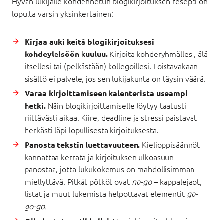
Hyvän lukijalle kohdennetun blogikirjoituksen resepti on
lopulta varsin yksinkertainen:
Kirjaa auki keitä blogikirjoituksesi
Kirjoita kohderyhmällesi, älä
kohdeyleisöön kuuluu.
itsellesi tai (pelkästään) kollegoillesi. Loistavakaan
sisältö ei palvele, jos sen lukijakunta on täysin väärä.
Varaa kirjoittamiseen kalenterista useampi
Näin blogikirjoittamiselle löytyy taatusti
hetki.
riittävästi aikaa. Kiire, deadline ja stressi paistavat
herkästi läpi lopullisesta kirjoituksesta.
Kielioppisäännöt
Panosta tekstin luettavuuteen.
kannattaa kerrata ja kirjoituksen ulkoasuun
panostaa, jotta lukukokemus on mahdollisimman
miellyttävä. Pitkät pötköt ovat
no-go
– kappalejaot,
listat ja muut lukemista helpottavat elementit
go-
go-go.