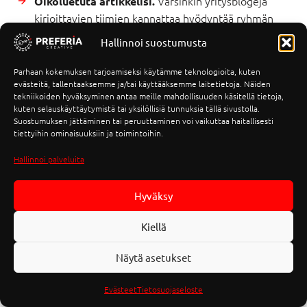
Varsinkin yritysblogeja
Oikoluetuta artikkelisi.
kirjoittavien tiimien kannattaa hyödyntää ryhmän
voimaa aina, kun mahdollista. Omalle tekstilleen
Hallinnoi suostumusta
tulee herkästi sokeaksi, ja toinen silmäpari on
paikallaan kirjoitusvirheiden, näkökulmahaasteiden
Parhaan kokemuksen tarjoamiseksi käytämme teknologioita, kuten
evästeitä, tallentaaksemme ja/tai käyttääksemme laitetietoja. Näiden
ja muiden ajatusharhailuiden paikantamiseksi.
tekniikoiden hyväksyminen antaa meille mahdollisuuden käsitellä tietoja,
Tyhjän paperin kammoa
Älä pelkää virheitä.
kuten selauskäyttäytymistä tai yksilöllisiä tunnuksia tällä sivustolla.
Suostumuksen jättäminen tai peruuttaminen voi vaikuttaa haitallisesti
pahempi on julkaisukammo, jossa tekstistä yritetään
tiettyihin ominaisuuksiin ja toimintoihin.
hioa 101-prosenttisesti täydellinen. Jokaisesta
blogikirjoituksesta – myös tästä – löytyy aina
Hallinnoi palveluita
vähintään yksi kirjoitusvirhe. Lukijan mielikuva
yrityksestä ei taatusti kaadu yksittäiseen virheeseen.
Hyväksy
Kultainen keskitie kielenhuollon ja loputtoman
pilkkujen viilaamisen välillä löytyy vain kirjoittamalla.
Kiellä
Näytä asetukset
Etsitkö apua blogin sisällöntuotantoon?
Evästeet
Tietosuojaseloste