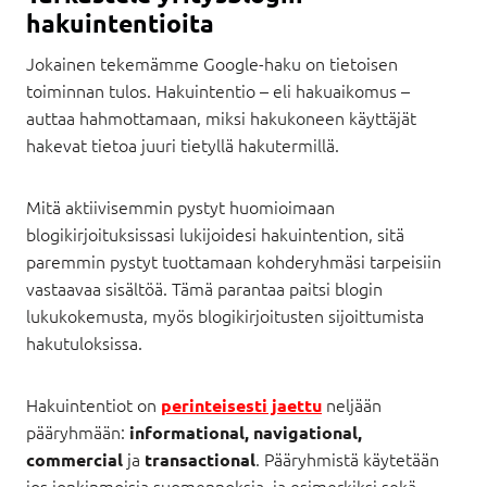
hakuintentioita
Jokainen tekemämme Google-haku on tietoisen
toiminnan tulos. Hakuintentio – eli hakuaikomus –
auttaa hahmottamaan, miksi hakukoneen käyttäjät
hakevat tietoa juuri tietyllä hakutermillä.
Mitä aktiivisemmin pystyt huomioimaan
blogikirjoituksissasi lukijoidesi hakuintention, sitä
paremmin pystyt tuottamaan kohderyhmäsi tarpeisiin
vastaavaa sisältöä. Tämä parantaa paitsi blogin
lukukokemusta, myös blogikirjoitusten sijoittumista
hakutuloksissa.
Hakuintentiot on
neljään
perinteisesti jaettu
pääryhmään:
informational, navigational,
ja
. Pääryhmistä käytetään
commercial
transactional
jos jonkinmoisia suomennoksia, ja esimerkiksi sekä