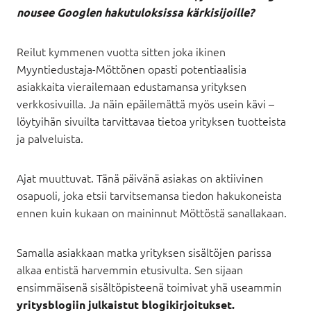
nousee Googlen hakutuloksissa kärkisijoille?
Reilut kymmenen vuotta sitten joka ikinen
Myyntiedustaja-Möttönen opasti potentiaalisia
asiakkaita vierailemaan edustamansa yrityksen
verkkosivuilla. Ja näin epäilemättä myös usein kävi –
löytyihän sivuilta tarvittavaa tietoa yrityksen tuotteista
ja palveluista.
Ajat muuttuvat. Tänä päivänä asiakas on aktiivinen
osapuoli, joka etsii tarvitsemansa tiedon hakukoneista
ennen kuin kukaan on maininnut Möttöstä sanallakaan.
Samalla asiakkaan matka yrityksen sisältöjen parissa
alkaa entistä harvemmin etusivulta. Sen sijaan
ensimmäisenä sisältöpisteenä toimivat yhä useammin
yritysblogiin julkaistut blogikirjoitukset.