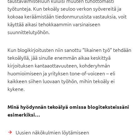
taustavalmisteluun kuluisi muuten tuhottomasti
työtunteja. Kun tekoäly seuloo verkon syövereitä ja
kokoaa keräämistään tiedonmurusista vastauksia, voit
käyttää aikasi tehokkaammin varsinaiseen
suunnittelutyöhön.
Kun blogikirjoitusten niin sanottu ”likainen työ” tehdään
tekoälyllä, jää sinulle enemmän aikaa keskittyä
kirjoituksen kantaaottavuuteen, kohderyhmän
huomioimiseen ja yrityksen tone-of-voiceen – eli
kaikkeen siihen luovaan työhön, mihin tekoäly ei
kykene.
Minä hyödynnän tekoälyä omissa blogiteksteissäni
esimerkiksi…
Uusien näkökulmien löytämiseen