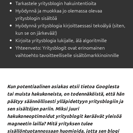
Tarkastele yritysblogin hakuintentioita
Hyödynnä ja muokkaa jo olemassa olevaa
yritysblogin sisältöä
Hyödynnä yritysblogia kirjoittaessasi tekoälyä (siten,
kun se on järkevää!)
Kirjoita yritysblogia lukijalle, älä algoritmille
Yhteenveto: Yritysblogit ovat erinomainen
vaihtoehto tavoitteelliselle sisältömarkkinoinnille
Kun potentiaalinen asiakas etsii tietoa Googlesta
tai muista hakukoneista, on todennäköistä, että hän
päätyy säännöllisesti ylläpidettyyn yritysblogiin ja
sen sisältöjen pariin. Miksi juuri
hakukoneoptimoidut yritysblogit keräävät yleisöä
magneetin lailla? Mitä yrityksen tulee
sisällöntuotannossaan huomioida, jotta sen blogi