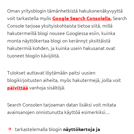
Oman yritysblogin tämänhetkistä hakukonenäkyvyyttä
voit tarkastella myös
Search
Google Search Consolella.
Console tarjoaa yksityiskohtaista tietoa siitä, millä
hakutermeillä blogi nousee Googlessa esiin, kuinka
monta näyttökertaa blogi on kerännyt yksittäistä
hakutermiä kohden, ja kuinka usein hakusanat ovat
tuoneet blogiin kävijöitä.
Tulokset auttavat löytämään paitsi uusien
blogikirjoitusten aiheita, myös hakutermejä, joilla voit
vanhoja sisältöjä.
päivittää
Search Consolen tarjoaman datan lisäksi voit mitata
avainsanojen onnistunutta käyttöä esimerkiksi…
tarkastelemalla blogin
näyttökertoja ja