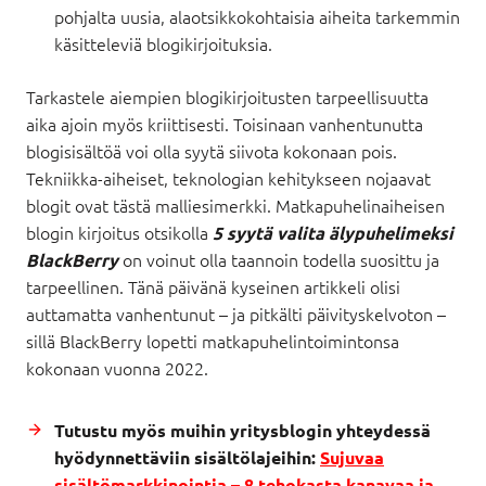
pohjalta uusia, alaotsikkokohtaisia aiheita tarkemmin
käsitteleviä blogikirjoituksia.
Tarkastele aiempien blogikirjoitusten tarpeellisuutta
aika ajoin myös kriittisesti. Toisinaan vanhentunutta
blogisisältöä voi olla syytä siivota kokonaan pois.
Tekniikka-aiheiset, teknologian kehitykseen nojaavat
blogit ovat tästä malliesimerkki. Matkapuhelinaiheisen
blogin kirjoitus otsikolla
5 syytä valita älypuhelimeksi
on voinut olla taannoin todella suosittu ja
BlackBerry
tarpeellinen. Tänä päivänä kyseinen artikkeli olisi
auttamatta vanhentunut – ja pitkälti päivityskelvoton –
sillä BlackBerry lopetti matkapuhelintoimintonsa
kokonaan vuonna 2022.
Tutustu myös muihin yritysblogin yhteydessä
hyödynnettäviin sisältölajeihin:
Sujuvaa
sisältömarkkinointia – 8 tehokasta kanavaa ja