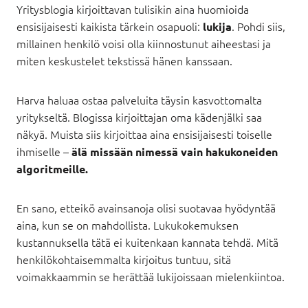
Yritysblogia kirjoittavan tulisikin aina huomioida
ensisijaisesti kaikista tärkein osapuoli:
. Pohdi siis,
lukija
millainen henkilö voisi olla kiinnostunut aiheestasi ja
miten keskustelet tekstissä hänen kanssaan.
Harva haluaa ostaa palveluita täysin kasvottomalta
yritykseltä. Blogissa kirjoittajan oma kädenjälki saa
näkyä. Muista siis kirjoittaa aina ensisijaisesti toiselle
ihmiselle –
älä missään nimessä vain hakukoneiden
algoritmeille.
En sano, etteikö avainsanoja olisi suotavaa hyödyntää
aina, kun se on mahdollista. Lukukokemuksen
kustannuksella tätä ei kuitenkaan kannata tehdä. Mitä
henkilökohtaisemmalta kirjoitus tuntuu, sitä
voimakkaammin se herättää lukijoissaan mielenkiintoa.