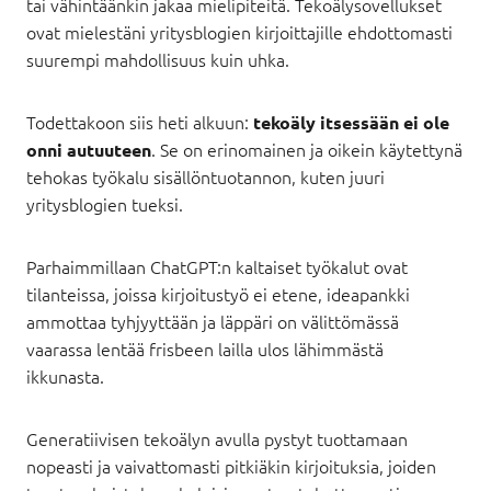
tai vähintäänkin jakaa mielipiteitä. Tekoälysovellukset
ovat mielestäni yritysblogien kirjoittajille ehdottomasti
suurempi mahdollisuus kuin uhka.
Todettakoon siis heti alkuun:
tekoäly itsessään ei ole
. Se on erinomainen ja oikein käytettynä
onni autuuteen
tehokas työkalu sisällöntuotannon, kuten juuri
yritysblogien tueksi.
Parhaimmillaan ChatGPT:n kaltaiset työkalut ovat
tilanteissa, joissa kirjoitustyö ei etene, ideapankki
ammottaa tyhjyyttään ja läppäri on välittömässä
vaarassa lentää frisbeen lailla ulos lähimmästä
ikkunasta.
Generatiivisen tekoälyn avulla pystyt tuottamaan
nopeasti ja vaivattomasti pitkiäkin kirjoituksia, joiden