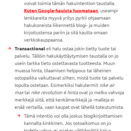
voivat toimia tämän hakuintention taustalla.
, useampi
Kuten Google-hauista huomataan
lenkkareita myyvä yritys pyrkii ohjaamaan
hakukoneista liikennettä blogi- ja muiden
kirjoitustensa pariin ja sitä kautta omaan
verkkokauppaansa.
eli halu ostaa jokin tietty tuote tai
Transactional
palvelu. Tällöin hakukäyttäytymisen taustalla on jo
usein tarkka tieto ostettavasta tuotteesta. Muun
muassa hinta, tilaamisen helppous tai läheinen
ostopaikka vaikuttavat siihen, mistä tuote tai palvelu
lopulta ostetaan. Esimerkiksi hakutermit
nike air
max
tai
nike revolution 6 hinta
ovat jo melko vahvoja
merkkejä siitä, että kenkämerkkejä ja -malleja ei
enää vertailla, vaan kaupat ovat lähellä toteutumista.
Tämä intentio voi olla joskus blogikirjoittamisen
kannalta kinkkinen. Jos ostoaikomus on jo
todella vahva, ei asiakas välttämättä halua