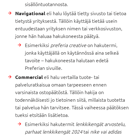
sisällöntuotannosta.
eli halu löytää tietty sivusto tai tietoa
Navigational
tietystä yrityksestä. Tällöin käyttäjä tietää usein
entuudestaan yrityksen nimen tai verkkosivuston,
jonne hän haluaa hakukoneesta päätyä.
Esimerkiksi
preferia creative
on hakutermi,
jonka käyttäjällä on käytännössä aina selkeä
tavoite – hakukoneesta halutaan edetä
Preferian sivuille.
eli halu vertailla tuote- tai
Commercial
palveluratkaisua omaan tarpeeseen ennen
varsinaista ostopäätöstä. Tällöin hakija on
todennäköisesti jo tietoinen siitä, millaista tuotetta
tai palvelua hän tarvitsee. Tässä vaiheessa päätöksen
tueksi etsitään lisätietoa.
Esimerkiksi hakutermit
lenkkikengät arvostelu
,
parhaat lenkkikengät 2024
tai
nike vai adidas