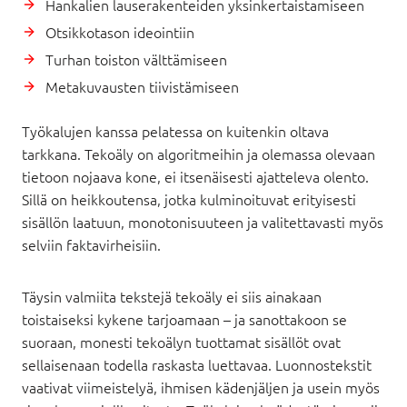
Hankalien lauserakenteiden yksinkertaistamiseen
Otsikkotason ideointiin
Turhan toiston välttämiseen
Metakuvausten tiivistämiseen
Työkalujen kanssa pelatessa on kuitenkin oltava
tarkkana. Tekoäly on algoritmeihin ja olemassa olevaan
tietoon nojaava kone, ei itsenäisesti ajatteleva olento.
Sillä on heikkoutensa, jotka kulminoituvat erityisesti
sisällön laatuun, monotonisuuteen ja valitettavasti myös
selviin faktavirheisiin.
Täysin valmiita tekstejä tekoäly ei siis ainakaan
toistaiseksi kykene tarjoamaan – ja sanottakoon se
suoraan, monesti tekoälyn tuottamat sisällöt ovat
sellaisenaan todella raskasta luettavaa. Luonnostekstit
vaativat viimeistelyä, ihmisen kädenjäljen ja usein myös