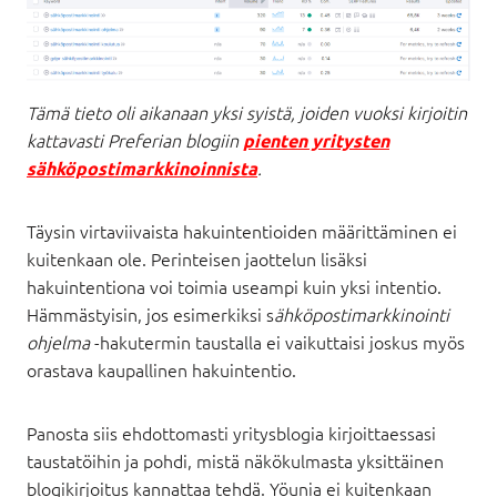
Tämä tieto oli aikanaan yksi syistä, joiden vuoksi kirjoitin
kattavasti Preferian blogiin
pienten yritysten
.
sähköpostimarkkinoinnista
Täysin virtaviivaista hakuintentioiden määrittäminen ei
kuitenkaan ole. Perinteisen jaottelun lisäksi
hakuintentiona voi toimia useampi kuin yksi intentio.
Hämmästyisin, jos esimerkiksi s
ähköpostimarkkinointi
ohjelma
-hakutermin taustalla ei vaikuttaisi joskus myös
orastava kaupallinen hakuintentio.
Panosta siis ehdottomasti yritysblogia kirjoittaessasi
taustatöihin ja pohdi, mistä näkökulmasta yksittäinen
blogikirjoitus kannattaa tehdä. Yöunia ei kuitenkaan