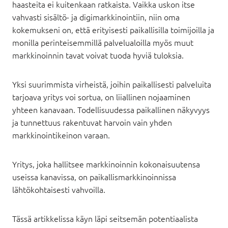
haasteita ei kuitenkaan ratkaista. Vaikka uskon itse
vahvasti sisältö- ja digimarkkinointiin, niin oma
kokemukseni on, että erityisesti paikallisilla toimijoilla ja
monilla perinteisemmillä palvelualoilla myös muut
markkinoinnin tavat voivat tuoda hyviä tuloksia.
Yksi suurimmista virheistä, joihin paikallisesti palveluita
tarjoava yritys voi sortua, on liiallinen nojaaminen
yhteen kanavaan. Todellisuudessa paikallinen näkyvyys
ja tunnettuus rakentuvat harvoin vain yhden
markkinointikeinon varaan.
Yritys, joka hallitsee markkinoinnin kokonaisuutensa
useissa kanavissa, on paikallismarkkinoinnissa
lähtökohtaisesti vahvoilla.
Tässä artikkelissa käyn läpi seitsemän potentiaalista