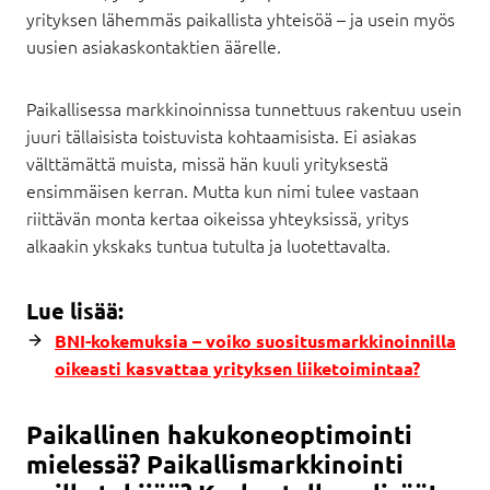
yrityksen lähemmäs paikallista yhteisöä – ja usein myös
uusien asiakaskontaktien äärelle.
Paikallisessa markkinoinnissa tunnettuus rakentuu usein
juuri tällaisista toistuvista kohtaamisista. Ei asiakas
välttämättä muista, missä hän kuuli yrityksestä
ensimmäisen kerran. Mutta kun nimi tulee vastaan
riittävän monta kertaa oikeissa yhteyksissä, yritys
alkaakin ykskaks tuntua tutulta ja luotettavalta.
Lue lisää:
BNI-kokemuksia – voiko suositusmarkkinoinnilla
oikeasti kasvattaa yrityksen liiketoimintaa?
Paikallinen hakukoneoptimointi
mielessä? Paikallismarkkinointi