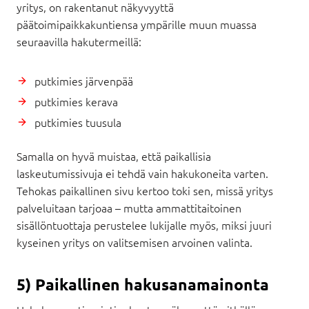
yritys, on rakentanut näkyvyyttä
päätoimipaikkakuntiensa ympärille muun muassa
seuraavilla hakutermeillä:
putkimies järvenpää
putkimies kerava
putkimies tuusula
Samalla on hyvä muistaa, että paikallisia
laskeutumissivuja ei tehdä vain hakukoneita varten.
Tehokas paikallinen sivu kertoo toki sen, missä yritys
palveluitaan tarjoaa – mutta ammattitaitoinen
sisällöntuottaja perustelee lukijalle myös, miksi juuri
kyseinen yritys on valitsemisen arvoinen valinta.
5) Paikallinen hakusanamainonta