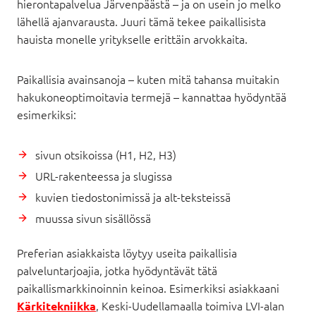
hierontapalvelua Järvenpäästä – ja on usein jo melko
lähellä ajanvarausta. Juuri tämä tekee paikallisista
hauista monelle yritykselle erittäin arvokkaita.
Paikallisia avainsanoja – kuten mitä tahansa muitakin
hakukoneoptimoitavia termejä – kannattaa hyödyntää
esimerkiksi:
sivun otsikoissa (H1, H2, H3)
URL-rakenteessa ja slugissa
kuvien tiedostonimissä ja alt-teksteissä
muussa sivun sisällössä
Preferian asiakkaista löytyy useita paikallisia
palveluntarjoajia, jotka hyödyntävät tätä
paikallismarkkinoinnin keinoa. Esimerkiksi asiakkaani
, Keski-Uudellamaalla toimiva LVI-alan
Kärkitekniikka