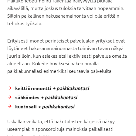
Hakukoneoptimointi rakentaa näkyvyyttä pitkällä
aikavälillä, mutta joskus tuloksia tarvitaan nopeammin.
Silloin paikallinen hakusanamainonta voi olla erittäin
tehokas työkalu.
Erityisesti monet perinteiset palvelualan yritykset ovat
löytäneet hakusanamainonnasta toimivan tavan näkyä
juuri silloin, kun asiakas etsii aktiivisesti palvelua omalta
alueeltaan. Kokeile huviksesi hakea omalla
paikkakunnallasi esimerkiksi seuraavia palveluita:
keittiöremontti
+ paikkakuntasi
sähkömies
+ paikkakuntasi
kuntosali
+ paikkakuntasi
Uskallan veikata, että hakutulosten kärjessä näkyy
useampiakin sponsoroituja mainoksia paikallisesti