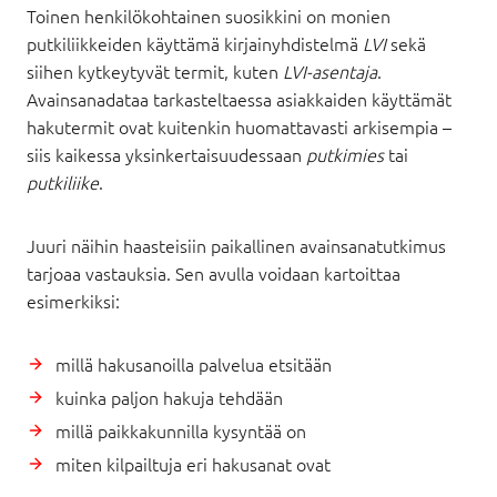
Toinen henkilökohtainen suosikkini on monien
putkiliikkeiden käyttämä kirjainyhdistelmä
LVI
sekä
siihen kytkeytyvät termit, kuten
LVI-asentaja
.
Avainsanadataa tarkasteltaessa asiakkaiden käyttämät
hakutermit ovat kuitenkin huomattavasti arkisempia –
siis kaikessa yksinkertaisuudessaan
putkimies
tai
putkiliike
.
Juuri näihin haasteisiin paikallinen avainsanatutkimus
tarjoaa vastauksia. Sen avulla voidaan kartoittaa
esimerkiksi:
millä hakusanoilla palvelua etsitään
kuinka paljon hakuja tehdään
millä paikkakunnilla kysyntää on
miten kilpailtuja eri hakusanat ovat