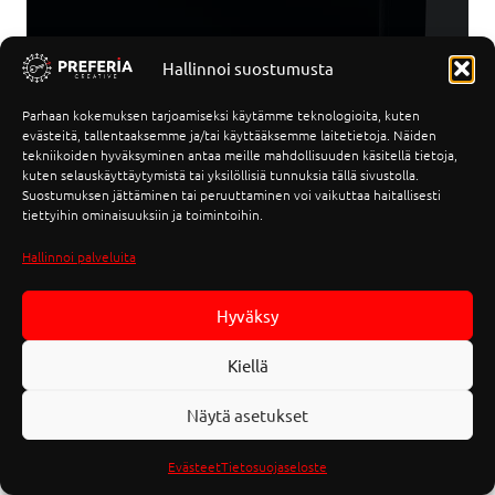
”
Meillä kaikki on käytännössä
Konstan palveluilla
kotisivui
Joustavuus ja palveluiden la
y helpoksi, kun ei tarvitse
Hallinnoi suostumusta
kaikkea meidän yhteistyön su
ta eri paikoista. Konsta
Asiakaskuntamme on juuri Pre
ttaa, editoi ja vastaa
Parhaan kokemuksen tarjoamiseksi käytämme teknologioita, kuten
laajentunut huomattavasti y
evästeitä, tallentaaksemme ja/tai käyttääksemme laitetietoja. Näiden
imarkkinoinnin
tekniikoiden hyväksyminen antaa meille mahdollisuuden käsitellä tietoja,
aloituksen jälkeen.
”
kuten selauskäyttäytymistä tai yksilöllisiä tunnuksia tällä sivustolla.
määrä on kasvanut
Suostumuksen jättäminen tai peruuttaminen voi vaikuttaa haitallisesti
tiettyihin ominaisuuksiin ja toimintoihin.
mmin saatiin verkkosivun
Janne Salo
, CEO
 kuukaudessa ehkä yksi
Hallinnoi palveluita
Compite
yt niitä tulee useita
aan on merkittävä.”
Hyväksy
en
, Partner
Kiellä
la Palvelut
Näytä asetukset
Evästeet
Tietosuojaseloste