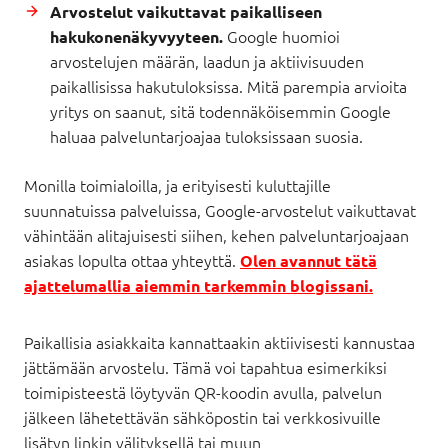
Arvostelut vaikuttavat paikalliseen
Google huomioi
hakukonenäkyvyyteen.
arvostelujen määrän, laadun ja aktiivisuuden
paikallisissa hakutuloksissa. Mitä parempia arvioita
yritys on saanut, sitä todennäköisemmin Google
haluaa palveluntarjoajaa tuloksissaan suosia.
Monilla toimialoilla, ja erityisesti kuluttajille
suunnatuissa palveluissa, Google-arvostelut vaikuttavat
vähintään alitajuisesti siihen, kehen palveluntarjoajaan
asiakas lopulta ottaa yhteyttä.
Olen avannut tätä
ajattelumallia aiemmin tarkemmin blogissani.
Paikallisia asiakkaita kannattaakin aktiivisesti kannustaa
jättämään arvostelu. Tämä voi tapahtua esimerkiksi
toimipisteestä löytyvän QR-koodin avulla, palvelun
jälkeen lähetettävän sähköpostin tai verkkosivuille
lisätyn linkin välityksellä tai muun