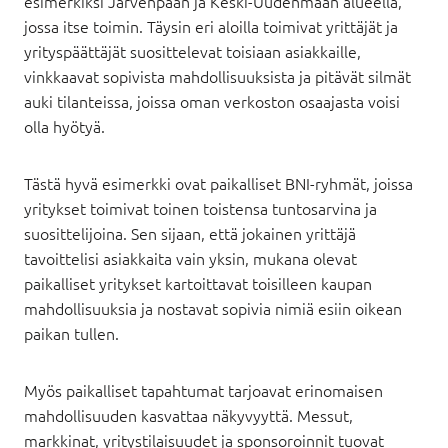
esimerkiksi Järvenpään ja Keski-Uudenmaan alueella,
jossa itse toimin. Täysin eri aloilla toimivat yrittäjät ja
yrityspäättäjät suosittelevat toisiaan asiakkaille,
vinkkaavat sopivista mahdollisuuksista ja pitävät silmät
auki tilanteissa, joissa oman verkoston osaajasta voisi
olla hyötyä.
Tästä hyvä esimerkki ovat paikalliset BNI-ryhmät, joissa
yritykset toimivat toinen toistensa tuntosarvina ja
suosittelijoina. Sen sijaan, että jokainen yrittäjä
tavoittelisi asiakkaita vain yksin, mukana olevat
paikalliset yritykset kartoittavat toisilleen kaupan
mahdollisuuksia ja nostavat sopivia nimiä esiin oikean
paikan tullen.
Myös paikalliset tapahtumat tarjoavat erinomaisen
mahdollisuuden kasvattaa näkyvyyttä. Messut,
markkinat, yritystilaisuudet ja sponsoroinnit tuovat