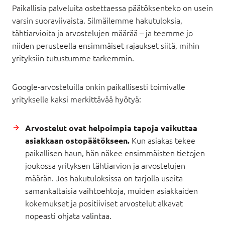
Paikallisia palveluita ostettaessa päätöksenteko on usein
varsin suoraviivaista. Silmäilemme hakutuloksia,
tähtiarvioita ja arvostelujen määrää – ja teemme jo
niiden perusteella ensimmäiset rajaukset siitä, mihin
yrityksiin tutustumme tarkemmin.
Google-arvosteluilla onkin paikallisesti toimivalle
yritykselle kaksi merkittävää hyötyä:
Arvostelut ovat helpoimpia tapoja vaikuttaa
Kun asiakas tekee
asiakkaan ostopäätökseen.
paikallisen haun, hän näkee ensimmäisten tietojen
joukossa yrityksen tähtiarvion ja arvostelujen
määrän. Jos hakutuloksissa on tarjolla useita
samankaltaisia vaihtoehtoja, muiden asiakkaiden
kokemukset ja positiiviset arvostelut alkavat
nopeasti ohjata valintaa.