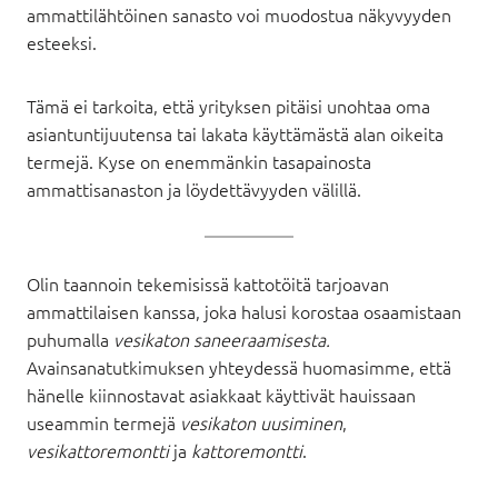
ammattilähtöinen sanasto voi muodostua näkyvyyden
esteeksi.
Tämä ei tarkoita, että yrityksen pitäisi unohtaa oma
asiantuntijuutensa tai lakata käyttämästä alan oikeita
termejä. Kyse on enemmänkin tasapainosta
ammattisanaston ja löydettävyyden välillä.
Olin taannoin tekemisissä kattotöitä tarjoavan
ammattilaisen kanssa, joka halusi korostaa osaamistaan
puhumalla
vesikaton saneeraamisesta.
Avainsanatutkimuksen yhteydessä huomasimme, että
hänelle kiinnostavat asiakkaat käyttivät hauissaan
useammin termejä
vesikaton
uusiminen
,
vesikattoremontti
ja
kattoremontti
.