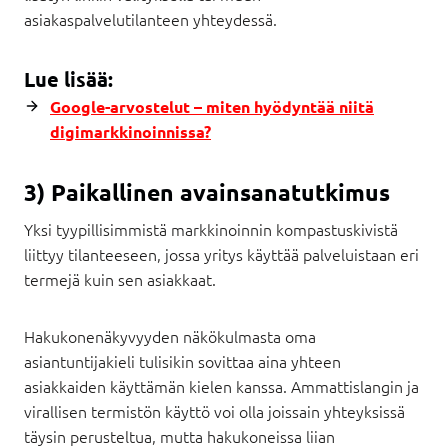
asiakaspalvelutilanteen yhteydessä.
Lue lisää:
Google-arvostelut – miten hyödyntää niitä
digimarkkinoinnissa?
3) Paikallinen avainsanatutkimus
Yksi tyypillisimmistä markkinoinnin kompastuskivistä
liittyy tilanteeseen, jossa yritys käyttää palveluistaan eri
termejä kuin sen asiakkaat.
Hakukonenäkyvyyden näkökulmasta oma
asiantuntijakieli tulisikin sovittaa aina yhteen
asiakkaiden käyttämän kielen kanssa. Ammattislangin ja
virallisen termistön käyttö voi olla joissain yhteyksissä
täysin perusteltua, mutta hakukoneissa liian