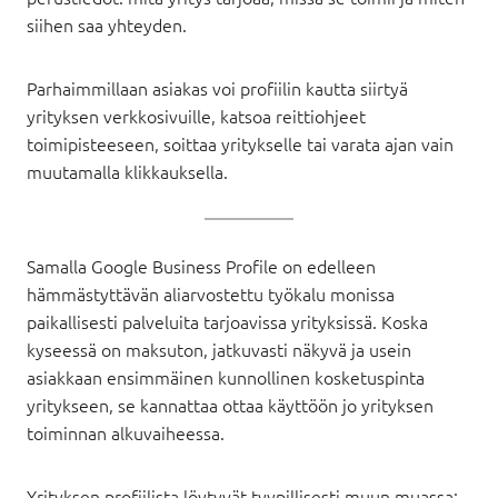
siihen saa yhteyden.
Parhaimmillaan asiakas voi profiilin kautta siirtyä
yrityksen verkkosivuille, katsoa reittiohjeet
toimipisteeseen, soittaa yritykselle tai varata ajan vain
muutamalla klikkauksella.
Samalla Google Business Profile on edelleen
hämmästyttävän aliarvostettu työkalu monissa
paikallisesti palveluita tarjoavissa yrityksissä. Koska
kyseessä on maksuton, jatkuvasti näkyvä ja usein
asiakkaan ensimmäinen kunnollinen kosketuspinta
yritykseen, se kannattaa ottaa käyttöön jo yrityksen
toiminnan alkuvaiheessa.
Yrityksen profiilista löytyvät tyypillisesti muun muassa: