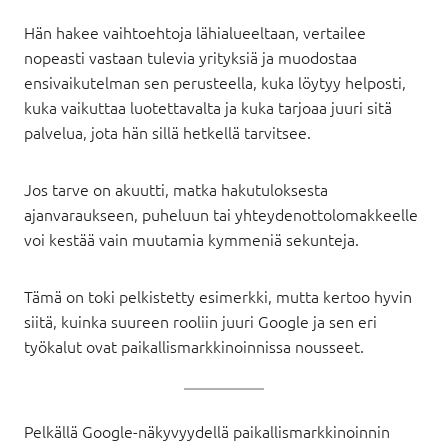
Hän hakee vaihtoehtoja lähialueeltaan, vertailee
nopeasti vastaan tulevia yrityksiä ja muodostaa
ensivaikutelman sen perusteella, kuka löytyy helposti,
kuka vaikuttaa luotettavalta ja kuka tarjoaa juuri sitä
palvelua, jota hän sillä hetkellä tarvitsee.
Jos tarve on akuutti, matka hakutuloksesta
ajanvaraukseen, puheluun tai yhteydenottolomakkeelle
voi kestää vain muutamia kymmeniä sekunteja.
Tämä on toki pelkistetty esimerkki, mutta kertoo hyvin
siitä, kuinka suureen rooliin juuri Google ja sen eri
työkalut ovat paikallismarkkinoinnissa nousseet.
Pelkällä Google-näkyvyydellä paikallismarkkinoinnin