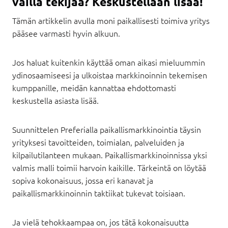
vailla tekijää? Keskustellaan lisää!
Tämän artikkelin avulla moni paikallisesti toimiva yritys
pääsee varmasti hyvin alkuun.
Jos haluat kuitenkin käyttää oman aikasi mieluummin
ydinosaamiseesi ja ulkoistaa markkinoinnin tekemisen
kumppanille, meidän kannattaa ehdottomasti
keskustella asiasta lisää.
Suunnittelen Preferialla paikallismarkkinointia täysin
yrityksesi tavoitteiden, toimialan, palveluiden ja
kilpailutilanteen mukaan. Paikallismarkkinoinnissa yksi
valmis malli toimii harvoin kaikille. Tärkeintä on löytää
sopiva kokonaisuus, jossa eri kanavat ja
paikallismarkkinoinnin taktiikat tukevat toisiaan.
Ja vielä tehokkaampaa on, jos tätä kokonaisuutta