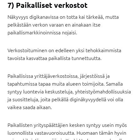
7) Paikalliset verkostot
Näkyvyys digikanavissa on totta kai tärkeää, mutta
pelkästään verkon varaan en ainakaan itse
paikallismarkkinoinnissa nojaisi.
Verkostoituminen on edelleen yksi tehokkaimmista
tavoista kasvattaa paikallista tunnettuutta.
Paikallisissa yrittäjäverkostoissa, järjestöissä ja
tapahtumissa tapaa muita alueen toimijoita. Samalla
syntyy luontevia keskusteluja, yhteistyömahdollisuuksia
ja suositteluja, joita pelkällä diginäkyvyydellä voi olla
vaikea saada aikaan.
Paikallisten yrityspäättäjien kesken syntyy usein myös
luonnollista vastavuoroisuutta. Huomaan tämän hyvin