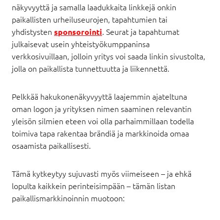
näkyvyyttä ja samalla laadukkaita linkkejä onkin
paikallisten urheiluseurojen, tapahtumien tai
yhdistysten
. Seurat ja tapahtumat
sponsorointi
julkaisevat usein yhteistyökumppaninsa
verkkosivuillaan, jolloin yritys voi saada linkin sivustolta,
jolla on paikallista tunnettuutta ja liikennettä.
Pelkkää hakukonenäkyvyyttä laajemmin ajateltuna
oman logon ja yrityksen nimen saaminen relevantin
yleisön silmien eteen voi olla parhaimmillaan todella
toimiva tapa rakentaa brändiä ja markkinoida omaa
osaamista paikallisesti.
Tämä kytkeytyy sujuvasti myös viimeiseen – ja ehkä
lopulta kaikkein perinteisimpään – tämän listan
paikallismarkkinoinnin muotoon: