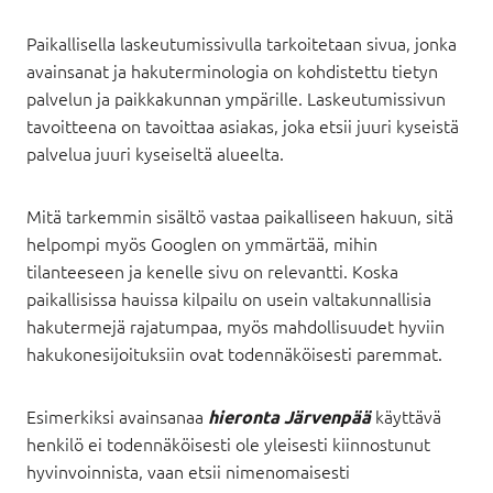
Paikallisella laskeutumissivulla tarkoitetaan sivua, jonka
avainsanat ja hakuterminologia on kohdistettu tietyn
palvelun ja paikkakunnan ympärille. Laskeutumissivun
tavoitteena on tavoittaa asiakas, joka etsii juuri kyseistä
palvelua juuri kyseiseltä alueelta.
Mitä tarkemmin sisältö vastaa paikalliseen hakuun, sitä
helpompi myös Googlen on ymmärtää, mihin
tilanteeseen ja kenelle sivu on relevantti. Koska
paikallisissa hauissa kilpailu on usein valtakunnallisia
hakutermejä rajatumpaa, myös mahdollisuudet hyviin
hakukonesijoituksiin ovat todennäköisesti paremmat.
Esimerkiksi avainsanaa
käyttävä
hieronta Järvenpää
henkilö ei todennäköisesti ole yleisesti kiinnostunut
hyvinvoinnista, vaan etsii nimenomaisesti