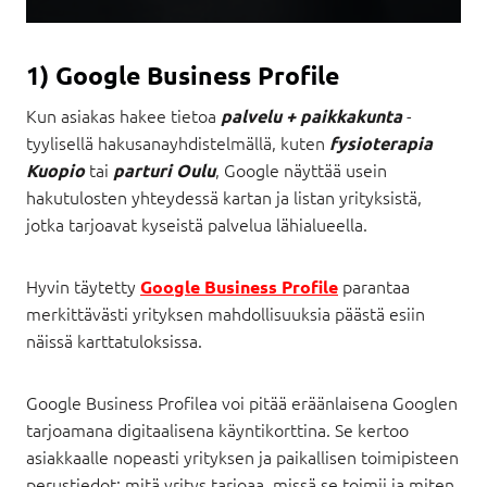
1) Google Business Profile
Kun asiakas hakee tietoa
-
palvelu + paikkakunta
tyylisellä hakusanayhdistelmällä, kuten
fysioterapia
tai
, Google näyttää usein
Kuopio
parturi Oulu
hakutulosten yhteydessä kartan ja listan yrityksistä,
jotka tarjoavat kyseistä palvelua lähialueella.
Hyvin täytetty
parantaa
Google Business Profile
merkittävästi yrityksen mahdollisuuksia päästä esiin
näissä karttatuloksissa.
Google Business Profilea voi pitää eräänlaisena Googlen
tarjoamana digitaalisena käyntikorttina. Se kertoo
asiakkaalle nopeasti yrityksen ja paikallisen toimipisteen
perustiedot: mitä yritys tarjoaa, missä se toimii ja miten