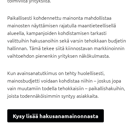
toimivilta yrityksiltä.
Paikallisesti kohdennettu mainonta mahdollistaa
mainosten näyttämisen rajatulla maantieteellisellä
alueella, kampanjoiden kohdistamisen tarkasti
valittuihin hakusanoihin sekä varsin tehokkaan budjetin
hallinnan. Tämä tekee siitä kiinnostavan markkinoinnin
vaihtoehdon pienenkin yrityksen näkökulmasta.
Kun avainsanatutkimus on tehty huolellisesti,
mainosbudjetti voidaan kohdistaa niihin – joskus jopa
vain muutamiin todella tehokkaisiin – paikallishakuihin,
joista todennäköisimmin syntyy asiakkaita.
Kysy lisää hakusanamainonnasta